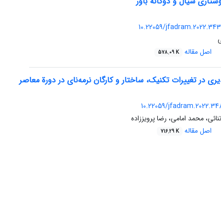
وستاری سیال و دوگانه باور
10.22059/jfadram.2022.34
ی
اصل مقاله
578.09 K
ی در تغییرات تکنیک، ‌ساختار و کارگان نرمه‌نای در دورة معاصر
10.22059/jfadram.2022.34
ائی، محمد امامی، رضا پرویززاده
اصل مقاله
716.29 K