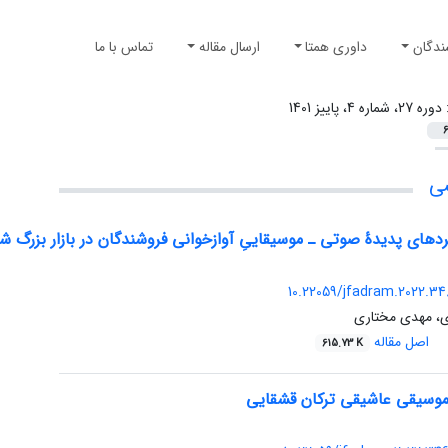
ندگان
داوری همتا
ارسال مقاله
تماس با ما
:
دوره 27، شماره 4، پاییز 1401
6
شی
کردهای پدیدۀ صوتی ـ موسیقاییِ آوازخوانی فروشندگان در بازار بزرگ 
10.22059/jfadram.2022.34
ی، مهدی مختاری
اصل مقاله
615.73 K
 موسیقی عاشیقی ترکان قشقایی