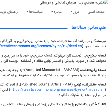
صفحه اصلی
مرور
درباره
سیاست‌ها
راهنمای نویس
هم‌رسانی مقاله‌ها
نویسندگان می‌توانند آثار منتشرشده خود را به منظور رویت‌پذیری و تأثیرگذار
فصلنامه از مجوز CC BY-NC 4.0
)
/creativecommons.org/licenses/by-nc/4.0/deed.en
نسخه پیش‌چاپ
نخواهد شد. در صورت پذیرش و انتشار نهایی مقاله در فصلنامه، نویسندگان بای
نسخه پذیرفته‌شده
(Accepted Manuscript - AM/AAM): با توجه به ماهیت «دسترسی آزاد» و مجوز CC BY-NC 4.0
پذیرفته‌شده خود را به‌صورت عمومی به اشتراک بگذارند؛ مشروط بر اینکه به الز
نسخه منتشرشده نهایی
https://creativecommons.org/licenses/by-nc/4.0/deed.en
(
) قابل
دی.او.آی. مقاله به اشتراک بگذارند.
اشتراک‌گذاری داده‌های پژوهشی
: داده‌های پژوهشی زیربنای مقاله را تشکیل می