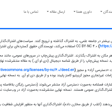
ندگان
داوری همتا
ارسال مقاله
تماس با ما
ی بیشتر در جامعه علمی، به اشتراک گذاشته و ترویج کنند. سیاست‌های اشتراک‌گذاری
https:/
(
استفاده می‌کند، نویسندگان حقوق گسترده‌ای برای اشتر
د نسخه پیش‌چاپ را از طریق شناسه دیجیتال (دی.او.آی.) به مقاله منتشرشده نهای
ativecommons.org/licenses/by-nc/4.0/deed.en
)
امات غیرتجاری مجوز کرییتیو کامنز پایبند بوده و از طریق دی.او.آی. به نسخه نها
 اشتراک‌گذاری عمومی هستند. نسخه نهایی منتشرشده به‌صورت آزاد در وب‌سایت نشر
‌دهند (اغلب از طریق مخازن داده)، اشتراک‌گذاری آنها به منظور افزایش شفافیت و 