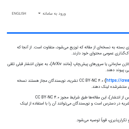
ورود به سامانه
ENGLISH
 بسته به نسخه‌ای از مقاله که توزیع می‌شود، متفاوت است. از آنجا که
اک‌گذاری عمومی محتوای خود دارند.
: نویسندگان می‌توانند نسخه پیش‌چاپ خود را در هر زمان و هر مکان به اشتراک بگذارند. اشتراک‌گذاری پیش‌چاپ در سرورهای عمومی، مانند مخازن سازمانی یا سرورهای پیش‌چاپ (مانند ArXiv)، به عنوان انتشار قبلی تلقی
ی پیوند دهند.
https://cre
(
نشریه، نویسندگان مجاز هستند نسخه
یی منتشرشده لینک دهند.
(Published Journal Article - PJA): از آنجا که انتشارات فصلنامه به‌صورت دسترسی آزاد منتشر می‌شوند (دسترسی رایگان بلافاصله پس از انتشار)، این مقاله‌ها طبق شرایط مجوز CC BY-NC 4.0
یه در دسترس است و نویسندگان می‌توانند آن را با استفاده از لینک
تکرارپذیری، قویاً توصیه می‌شود.