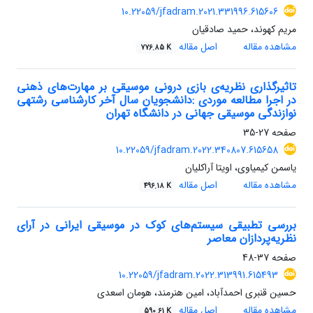
10.22059/jfadram.2021.331996.615606
مریم کهوند، حمید صادقیان
مشاهده مقاله
اصل مقاله
776.85 K
تاثیر‌گذاری نظریه‌ی بازی درونی موسیقی بر مهارت‌های ذهنی
در اجرا مطالعه موردی :دانشجویان سال آخر کارشناسی رشتهی
نوازندگی موسیقی جهانی در دانشگاه تهران
صفحه
27-35
10.22059/jfadram.2022.340807.615658
یاسمن کیمیاوی، اویتا آراکلیان
مشاهده مقاله
اصل مقاله
496.18 K
بررسی تطبیقی سیستم‌های کوک در موسیقی ایرانی در آرای
نظریه‌پردازان معاصر
صفحه
37-48
10.22059/jfadram.2022.313991.615493
حسین قنبری احمدآباد، امین هنرمند، هومان اسعدی
مشاهده مقاله
اصل مقاله
590.61 K