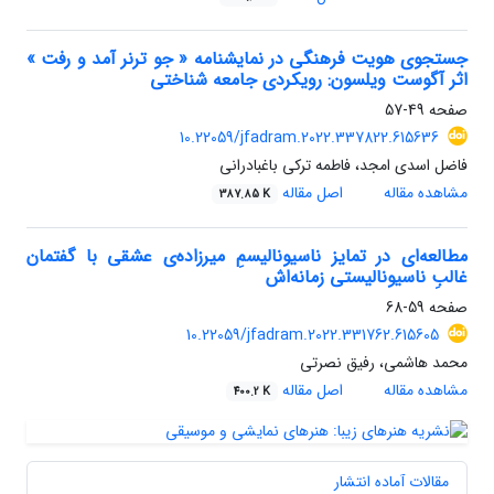
جستجوی هویت فرهنگی در نمایشنامه‌ « جو ترنر آمد و رفت »
اثر آگوست ویلسون: رویکردی جامعه شناختی
صفحه
49-57
10.22059/jfadram.2022.337822.615636
فاضل اسدی امجد، فاطمه ترکی باغبادرانی
مشاهده مقاله
اصل مقاله
387.85 K
مطالعه‌ای در تمایز ناسیونالیسمِ میرزاده‌ی عشقی با گفتمان
غالبِ ناسیونالیستی زمانه‌اش
صفحه
59-68
10.22059/jfadram.2022.331762.615605
محمد هاشمی، رفیق نصرتی
مشاهده مقاله
اصل مقاله
400.2 K
مقالات آماده انتشار