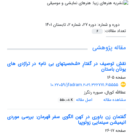
دوره و شماره:
دوره 27، شماره 2، تابستان 1401
تعداد مقالات:
6
مقاله پژوهشی
نقشِ توصیف‏ در گفتارِ «شخصیت‏های بی ‏نام» در تراژدی ‏های
یونان باستان
صفحه
5-16
10.22059/jfadram.2021.322771.615555
عطاالله کوپال، صبوره رنگرز
مشاهده مقاله
اصل مقاله
550.08 K
گفتمان زن باوری در کهن الگوی سفر قهرمان: بررسی موردی
انیمیشن سینمایی‌ زوتوپیا
صفحه
17-26