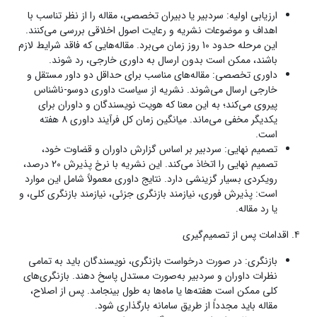
ارزیابی اولیه: سردبیر یا دبیران تخصصی، مقاله را از نظر تناسب با
اهداف و موضوعات نشریه و رعایت اصول اخلاقی بررسی می‌کنند.
این مرحله حدود 10 روز زمان می‌برد. مقاله‌هایی که فاقد شرایط لازم
باشند، ممکن است بدون ارسال به داوری خارجی، رد شوند.
داوری تخصصی: مقاله‌های مناسب برای حداقل دو داور مستقل و
خارجی ارسال می‌شوند. نشریه از سیاست داوری دوسو-ناشناس
پیروی می‌کند؛ به این معنا که هویت نویسندگان و داوران برای
یکدیگر مخفی می‌ماند. میانگین زمان کل فرآیند داوری ۸ هفته
است.
تصمیم نهایی: سردبیر بر اساس گزارش داوران و قضاوت خود،
تصمیم نهایی را اتخاذ می‌کند. این نشریه با نرخ پذیرش 20 درصد،
رویکردی بسیار گزینشی دارد. نتایج داوری معمولاً شامل این موارد
است: پذیرش فوری، نیازمند بازنگری جزئی، نیازمند بازنگری کلی، و
یا رد مقاله.
۴. اقدامات پس از تصمیم‌گیری
بازنگری: در صورت درخواست بازنگری، نویسندگان باید به تمامی
نظرات داوران و سردبیر به‌صورت مستدل پاسخ دهند. بازنگری‌های
کلی ممکن است هفته‌ها یا ماه‌ها به طول بینجامد. پس از اصلاح،
مقاله باید مجدداً از طریق سامانه بارگذاری شود.