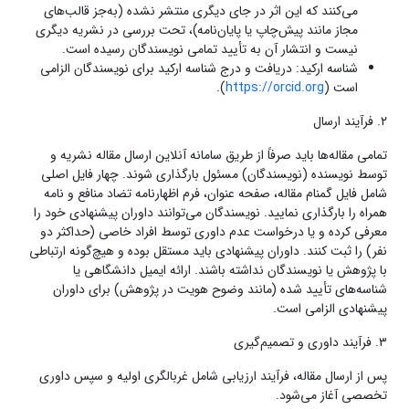
می‌کنند که این اثر در جای دیگری منتشر نشده (به‌جز قالب‌های
مجاز مانند پیش‌چاپ یا پایان‌نامه)، تحت بررسی در نشریه دیگری
نیست و انتشار آن به تأیید تمامی نویسندگان رسیده است.
شناسه ارکید: دریافت و درج شناسه ارکید برای نویسندگان الزامی
است (
https://orcid.org
).
۲. فرآیند ارسال
تمامی مقاله‌ها باید صرفاً از طریق سامانه آنلاین ارسال مقاله نشریه و
توسط نویسنده (نویسندگان) مسئول بارگذاری شوند. چهار فایل اصلی
شامل فایل گمنام مقاله، صفحه عنوان، فرم اظهارنامه تضاد منافع و نامه
همراه را بارگذاری نمایید. نویسندگان می‌توانند داوران پیشنهادی خود را
معرفی کرده و یا درخواست عدم داوری توسط افراد خاصی (حداکثر دو
نفر) را ثبت کنند. داوران پیشنهادی باید مستقل بوده و هیچ‌گونه ارتباطی
با پژوهش یا نویسندگان نداشته باشند. ارائه ایمیل دانشگاهی یا
شناسه‌های تأیید شده (مانند وضوح هویت در پژوهش) برای داوران
پیشنهادی الزامی است.
۳. فرآیند داوری و تصمیم‌گیری
پس از ارسال مقاله، فرآیند ارزیابی شامل غربالگری اولیه و سپس داوری
تخصصی آغاز می‌شود.