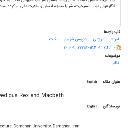
این نتیجه حاصل گشت که در یونان باستان امر شر، مفهومی متکی به جهان 
انگاره­های دینی مسیحیت، شر را متوجه انسان و ماهیت ذاتی او کرده است
کلیدواژه‌ها
امر شر
تراژدی
ادیپوس شهریار
مکبث
20.1001.1.22286012.1401.27.4.4.0
موضوعات
تئاتر
عنوان مقاله
English
 Oedipus Rex and Macbeth
نویسندگان
English
tecture, Damghan University, Damghan, Iran.