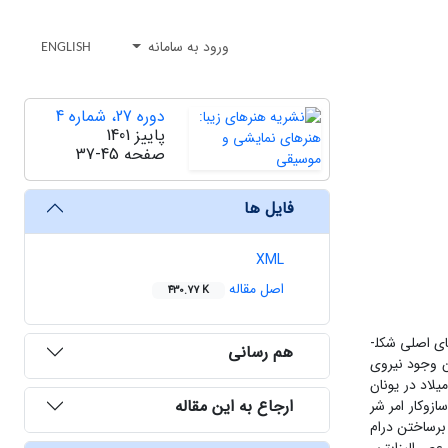
ورود به سامانه
ENGLISH
دوره 27، شماره 4
پاییز 1401
صفحه
37-45
فایل ها
XML
اصل مقاله
430.77 K
پیوند میان تراژدی و امر شر به گونه­ای است که می­توان پیدایش تراژدی را منوط به وقوع امر شر دانست. بر همین بنیاد، امر شر در مقاله حاضر یکی از سازه­های اصلی شکل­
هم رسانی
ن وجود نیروی
یلاد در یونان
ارجاع به این مقاله
سازوکار امر شر
برساختن درام