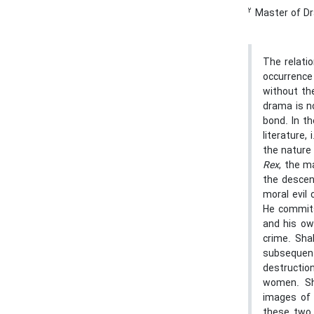
2
Master of Dra
The relati
occurrence 
without the
drama is no
bond. In t
literature,
the nature
Rex
, the m
the descen
moral evil 
He commits
and his ow
crime. Shak
subsequent
destructio
women. Sha
images of 
these two 