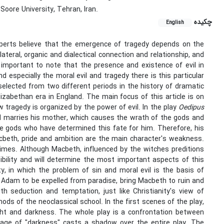
Soore University, Tehran, Iran.
چکیده
English
perts believe that the emergence of tragedy depends on the
lateral, organic and dialectical connection and relationship, and
s important to note that the presence and existence of evil in
d especially the moral evil and tragedy there is this particular
elected from two different periods in the history of dramatic
Elizabethan era in England. The main focus of this article is on
tragedy is organized by the power of evil. In the play
Oedipus
nd marries his mother, which causes the wrath of the gods and
the gods who have determined this fate for him. Therefore, his
Macbeth, pride and ambition are the main character's weakness.
imes. Although Macbeth, influenced by the witches preditions
ibility and will determine the most important aspects of this
ty, in which the problem of sin and moral evil is the basis of
d Adam to be expelled from paradise, bring Macbeth to ruin and
th seduction and temptation, just like Christianity's view of
 of the neoclassical school. In the first scenes of the play,
ght and darkness. The whole play is a confrontation between
age of "darkness" casts a shadow over the entire play. The