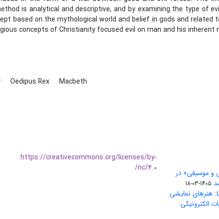
thod is analytical and descriptive, and by examining the type of evil
pt based on the mythological world and belief in gods and related t
ligious concepts of Christianity focused evil on man and his inherent 
y
Oedipus Rex
Macbeth
https://creativecommons.org/licenses/by-
nc/4.0/
ی و موسیقی» در
1405-03-18
ا: هنرهای نمایشی
ات الکترونیکی