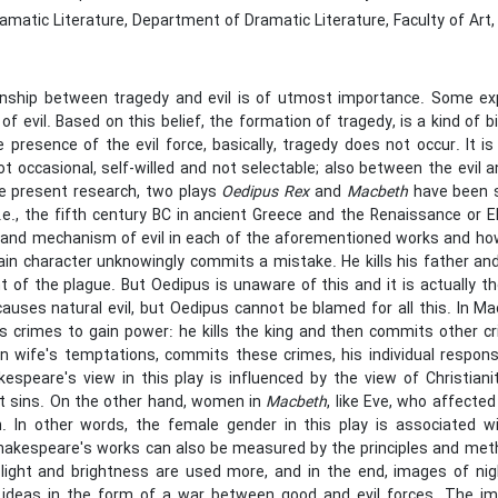
matic Literature, Department of Dramatic Literature, Faculty of Art, 
onship between tragedy and evil is of utmost importance. Some ex
of evil. Based on this belief, the formation of tragedy, is a kind of bi
 presence of the evil force, basically, tragedy does not occur. It i
t occasional, self-willed and not selectable; also between the evil an
he present research, two plays
Oedipus Rex
and
Macbeth
have been s
 i.e., the fifth century BC in ancient Greece and the Renaissance or 
 and mechanism of evil in each of the aforementioned works and how 
ain character unknowingly commits a mistake. He kills his father a
t of the plague. But Oedipus is unaware of this and it is actually 
causes natural evil, but Oedipus cannot be blamed for all this. In 
 crimes to gain power: he kills the king and then commits other cr
n wife's temptations, commits these crimes, his individual respons
espeare's view in this play is influenced by the view of Christiani
 sins. On the other hand, women in
Macbeth
, like Eve, who affecte
n. In other words, the female gender in this play is associated wi
kespeare's works can also be measured by the principles and methods
light and brightness are used more, and in the end, images of ni
ideas in the form of a war between good and evil forces. The im