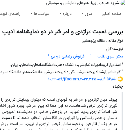
صفحه اصلی
مرور
درباره
سیاست‌ها
راهنمای نویس
بررسی نسبت تراژدی و امر شر در دو نمایشنامه‌ ادیپ 
نوع مقاله : مقاله پژوهشی
نویسندگان
2
1
میترا علوی طلب
فرنوش رضایی درجی
1
استادیار گروه ادبیات نمایشی، دانشکده هنر، دانشگاه دامغان، دامغان، ایران.
2
کارشناس ارشد ادبیات نمایشی، گروه ادبیات نمایشی، دانشکده هنر، دانشگاه سوره، ت
10.22059/jfadram.2022.345008.615685
چکیده
گیری تراژدی فرض شده
است، به این معنا که بین امر شر، بویژه شرور اخل
شر، اساساً تراژدی پدید نمی­آید. در پژوهش حاضر، دو نمایشنامه
ادیپوس ش
باستان و عصر رنسانس یا الیزابتن در انگلستان انتخاب شده­اند تا نسبت ا
در هر یک از آثار فوق و نحوه سامان گرفتن تراژدی از نیروی شر است. رو