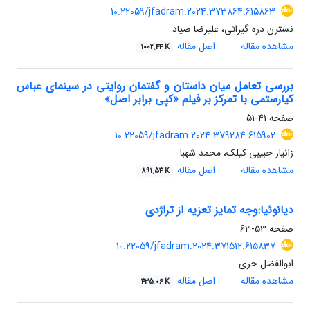
10.22059/jfadram.2024.373864.615863
نسترن دره گیرائی، علیرضا صیاد
مشاهده مقاله
اصل مقاله
1002.44 K
بررسی تعامل میان داستان و گفتمان روایتی در سینمای عباس
کیارستمی با تمرکز بر فیلم «کپی برابر اصل»
صفحه
41-51
10.22059/jfadram.2024.379284.615902
زانیار حبیبی کیلک، محمد شهبا
مشاهده مقاله
اصل مقاله
891.54 K
دیانوئیا:وجه تمایز تعزیه از تراژدی
صفحه
53-63
10.22059/jfadram.2024.371512.615837
ابوالفضل حری
مشاهده مقاله
اصل مقاله
435.06 K