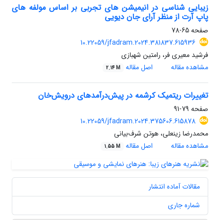
زیبایی شناسی در انیمیشن های تجربی بر اساس مولفه های
پاپ آرت از منظر آرای جان دیویی
صفحه
65-78
10.22059/jfadram.2024.381837.615936
فرشید معیری فر، رامتین شهبازی
مشاهده مقاله
اصل مقاله
2.14 M
تغییرات ریتمیک کرشمه در پیش‌درآمدهای درویش‌خان
صفحه
79-91
10.22059/jfadram.2024.375606.615878
محمدرضا زینعلی، هوتن شرف‌بیانی
مشاهده مقاله
اصل مقاله
1.55 M
مقالات آماده انتشار
شماره جاری