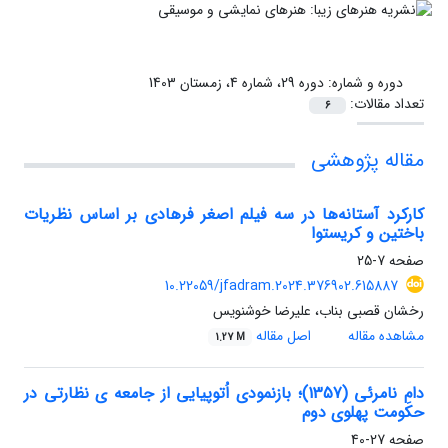
دوره و شماره:
دوره 29، شماره 4، زمستان 1403
تعداد مقالات:
6
مقاله پژوهشی
کارکرد آستانه‌ها در سه فیلم اصغر فرهادی بر اساس نظریات
باختین و کریستوا
صفحه
7-25
10.22059/jfadram.2024.376902.615887
رخشان قصبی بناب، علیرضا خوشنویس
مشاهده مقاله
اصل مقاله
1.27 M
دامِ نامرئی (1357)؛ بازنمودی اُتوپیایی از جامعه ی نظارتی در
حکومت پهلوی دوم
صفحه
27-40