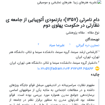
دامِ نامرئی (1357)؛ بازنمودی اُتوپیایی از جامعه ی
نظارتی در حکومت پهلوی دوم
نوع مقاله : مقاله پژوهشی
نویسندگان
2
1
نسترن دره گیرائی
علیرضا صیاد
1
کارشناس ارشد سینما، گروه سینما، دانشکده سینما و تئاتر، دانشگاه هنر
تهران، تهران، ایران.
2
دانشیار گروه سینما، دانشکده سینما و تئاتر، دانشگاه هنر، تهران، ایران.
10.22059/jfadram.2024.373864.615863
چکیده
مفهوم نظارت سراسربینانه در اندیشه‎ی میشل فوکو جایگاه ویژه‎ای
داشته و در مطالعات اجتماعی به مثابه یکی از مولفه‎های اساسی
برسازنده‎ی جوامع مدرن همواره مورد بررسی بوده است. فوکو
معتقد بود قدرت‎های مدرن به منظور برقرار نظم در جامعه از
سازوکارهای نظارتی سود می‎جویند. از طرفی این مفهوم اخیرا به