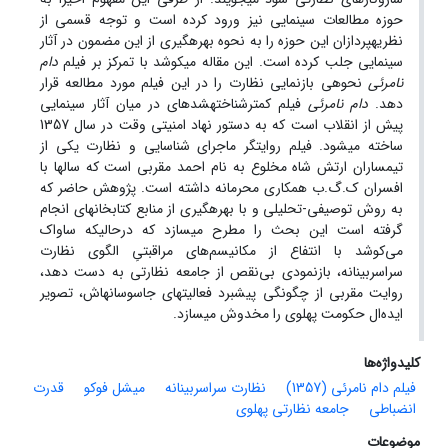
حوزه مطالعات سینمایی نیز ورود کرده است و توجه قسمی از
نظریه‎پردازان این حوزه را به نحوه بهره‎گیری از این مضمون در آثار
سینمایی جلب کرده است. این مقاله می‎کوشد با تمرکز بر فیلم
دام
نامرئی
نحوه‎ی بازنمایی نظارت را در این فیلم مورد مطالعه قرار
دهد.
دام نامرئی
فیلم کمترشناخته‎شده‎ای در میان آثار سینمایی
پیش از انقلاب است که به دستور نهاد امنیتی وقت در سال 1357
ساخته می‎شود. فیلم روایت‎گر ماجرای شناسایی و نظارت یکی از
تیمساران ارتش شاه مخلوع به نام احمد مقربی است که سال‎ها با
افسران ک.گ.ب همکاری محرمانه داشته است. پژوهش حاضر که
به روش توصیفی-تحلیلی و با بهره‎گیری از منابع کتابخانه‎ای انجام
گرفته است این بحث را مطرح می‎سازد که درحالیکه ساواک
می‌کوشد با انتفاع از مکانیسم‌های مراقبتیِ الگوی نظارت
سراسربینانه، بازنمودی بی‌نقص از جامعه نظارتی به دست دهد،
روایت مقربی از چگونگی پیشبرد فعالیت‎های جاسوسانه‎اش، تصویر
ایده‌ال حکومت پهلوی را مخدوش می‎سازد.
کلیدواژه‌ها
فیلم دام نامرئی (1357)
نظارت سراسربینانه
میشل فوکو
قدرت
انضباطی
جامعه نظارتی پهلوی
موضوعات