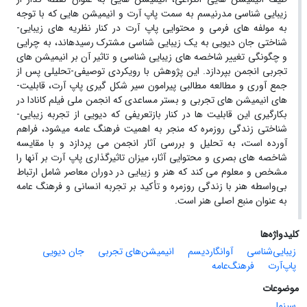
زیبایی­ شناسی مدرنیسم به سمت پاپ­ آرت و انیمیشن­ هایی که با توجه
به مولفه ­های فرمی و محتوایی پاپ­ آرت در کنار نظریه­ های زیبایی­
شناختی جان دیویی به یک زیبایی ­شناسی مشترک رسیده­اند، به چرایی
و چگونگی تغییر شاخصه ­های زیبایی­ شناسی و تاثیر آن بر انیمیشن ­های
تجربی انجمن بپردازد. این پژوهش با رویکردی توصیفی-تحلیلی پس از
جمع ­آوری و مطالعه مطالبی پیرامون سیر شکل­ گیری پاپ ­آرت، قابلیت­
های انیمیشن­ های تجربی و بستر مساعدی که انجمن ملی فیلم کانادا در
بکارگیری این قابلیت­ ها در کنار بازتعریفی که دیویی از تجربه­ زیبایی­
شناختی زندگی روزمره که منجر به اهمیت فرهنگ­ عامه می­شود، فراهم
آورده ­است، به تحلیل و بررسی آثار انجمن می­ پردازد و با مقایسه
شاخصه ­های بصری و محتوایی آثار، میزان تاثیرگذاری پاپ ­آرت بر آنها را
مشخص و معلوم می­ کند که هنر و زیبایی در دوران معاصر شامل ارتباط
بی‌واسطه هنر با زندگی روزمره و تأکید بر تجربه انسانی و فرهنگ عامه
به عنوان منبع اصلی هنر است.
کلیدواژه‌ها
زیبایی‌شناسی
آوانگاردیسم
انیمیشن‌های تجربی
جان دیویی
پاپ‌آرت
فرهنگ‌عامه
موضوعات
سینما