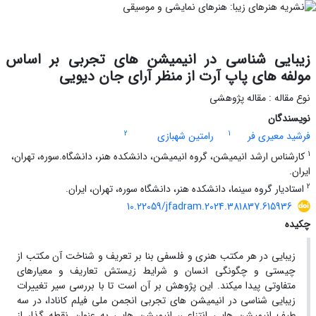
زیبایی شناسی در انیمیشن های تجربی بر اساس
مولفه های پاپ آرت از منظر آرای جان دیویی
نوع مقاله : مقاله پژوهشی
نویسندگان
2
1
فرشید معیری فر
رامتین شهبازی
1
کارشناس ارشد انیمیشن، گروه انیمیشن، دانشکده هنر، دانشگاه.سوره، تهران،
ایران.
2
استادیار گروه سینما، دانشکده هنر، دانشگاه سوره، تهران، ایران.
10.22059/jfadram.2024.381837.615936
چکیده
زیبایی­ در هر مکتب هنری و فلسفی بنا بر تعریف و شناخت آن مکتب از
چیستی و چگونگی انسان و شرایط زیستش تعاریف و معیارهای
متفاوتی پیدا می­کند. این پژوهش بر آن است تا با بررسی سیر تغییرات
زیبایی­ شناسی در انیمیشن­ های تجربی انجمن ملی فیلم کانادا، در سه
طیف انیمیشن­ هایی انتزاعی، انیمیشن­ هایی به عنوان نقطه گذار از