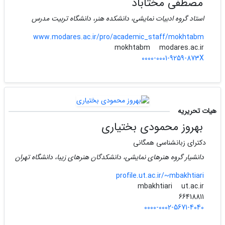
مصطفی مختاباد
استاد گروه ادبیات نمایشی، دانشکده هنر، دانشگاه تربیت مدرس
www.modares.ac.ir/pro/academic_staff/mokhtabm
modares.ac.ir
mokhtabm
0000-0001-9259-873X
هیات تحریریه
بهروز محمودی بختیاری
دکترای زبانشناسی همگانی
دانشیار گروه هنرهای نمایشی، دانشکدگان هنرهای زیبا، دانشگاه تهران
profile.ut.ac.ir/~mbakhtiari
ut.ac.ir
mbakhtiari
66418811
0000-0002-5671-4040