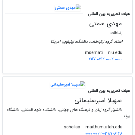
هیات تحریریه بین المللی
مهدی سمتی
ارتباطات
استاد گروه ارتباطات، دانشگاه ایلینویز، امریکا
niu.edu
msemati
2117-0512-0002-0000
هیات تحریریه بین المللی
سهیلا امیرسلیمانی
دانشیار گروه زبان و فرهنگ های جهانی، دانشکده علوم انسانی، دانشگاه
یوتا
mail.hum.utah.edu
soheilaa
0000-0002-0387-8148