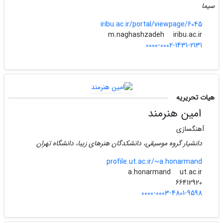
سیما
iribu.ac.ir/portal/viewpage/6045
iribu.ac.ir
m.naghashzadeh
0000-0002-1431-2131
هیات تحریریه
امین هنرمند
آهنگسازی
دانشیار گروه موسیقی، دانشکدگان هنرهای زیبا، دانشگاه تهران
profile.ut.ac.ir/~a.honarmand
ut.ac.ir
a.honarmand
66412920
0000-0003-4801-9598