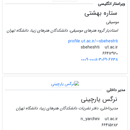
ویراستار انگلیسی
ستاره بهشتی
موسیقی
استادیار گروه هنرهای موسیقی، دانشکدگان هنرهای زیبا، دانشگاه تهران
profile.ut.ac.ir/~sbeheshti
ut.ac.ir
sbeheshti
66412920
0009-0008-3069-6738
مدیر داخلی
نرگس یارچینی
مدیرداخلی، دفتر نشریات دانشکدگان هنرهای زیبا، دانشگاه تهران
ut.ac.ir
n_yarchini
66415282