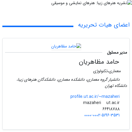
اعضای هیات تحریریه
مدیر مسئول
حامد مظاهریان
معماری،تکنولوژی
دانشیار گروه معماری، دانشکده معماری، دانشکدگان هنرهای زیبا،
دانشگاه تهران
profile.ut.ac.ir/~mazaheri
ut.ac.ir
mazaheri
66418788
0000-0002-5196-3531