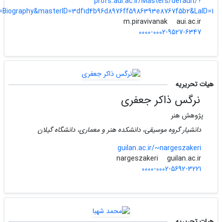
profs.aui.ac.ir/Masters/default/?
n=Biography&masterID=3df1d4b96d8976ff5986393e8767f5b2&LaID=1
aui.ac.ir
m.piravivanak
0000-0002-9527-6347
هیات تحریریه
نرگس ذاکر جعفری
پژوهش هنر
دانشیار گروه موسیقی، دانشکده هنر و معماری، دانشگاه گیلان
guilan.ac.ir/~nargeszakeri
guilan.ac.ir
nargeszakeri
0000-0002-5692-3221
هیات تحریریه