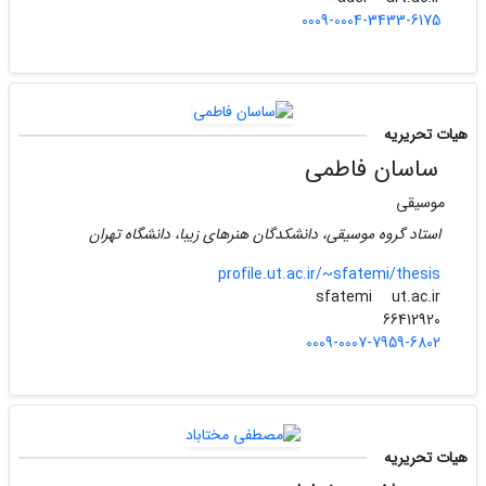
0009-0004-3433-6175
هیات تحریریه
ساسان فاطمی
موسیقی
استاد گروه موسیقی، دانشکدگان هنرهای زیبا، دانشگاه تهران
profile.ut.ac.ir/~sfatemi/thesis
ut.ac.ir
sfatemi
66412920
0009-0007-7959-6802
هیات تحریریه