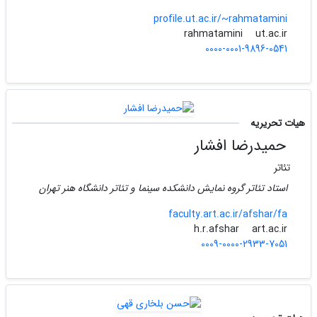
profile.ut.ac.ir/~rahmatamini
ut.ac.ir
rahmatamini
0000-0001-9896-0541
هیات تحریریه
حمیدرضا افشار
تئاتر
استاد تئاتر گروه نمایش دانشکده سینما و تئاتر دانشگاه هنر تهران
faculty.art.ac.ir/afshar/fa
art.ac.ir
h.r.afshar
0009-0000-2933-7051