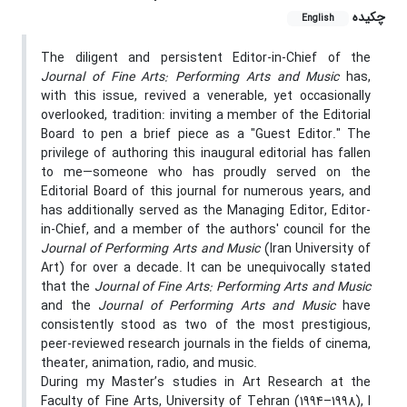
چکیده
English
The diligent and persistent Editor-in-Chief of the
Journal of Fine Arts: Performing Arts and Music
has,
with this issue, revived a venerable, yet occasionally
overlooked, tradition: inviting a member of the Editorial
Board to pen a brief piece as a "Guest Editor." The
privilege of authoring this inaugural editorial has fallen
to me—someone who has proudly served on the
Editorial Board of this journal for numerous years, and
has additionally served as the Managing Editor, Editor-
in-Chief, and a member of the authors' council for the
Journal of Performing Arts and Music
(Iran University of
Art) for over a decade. It can be unequivocally stated
that the
Journal of Fine Arts: Performing Arts and Music
and the
Journal of Performing Arts and Music
have
consistently stood as two of the most prestigious,
peer-reviewed research journals in the fields of cinema,
theater, animation, radio, and music.
During my Master’s studies in Art Research at the
Faculty of Fine Arts, University of Tehran (1994–1998), I