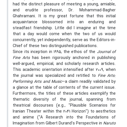
had the distinct pleasure of meeting a young, amiable,
and erudite professor, Dr. Mohammad-Bagher
Ghahramani. It is my great fortune that this initial
acquaintance blossomed into an enduring and
steadfast friendship. Little did I imagine at the time
that a day would come when the two of us would
concurrently, yet independently, serve as the Editors-in-
Chief of these two distinguished publications.
Since its inception in 1995, the ethos of the
Journal of
Fine Arts
has been rigorously anchored in publishing
well-argued, empirical, and scholarly research articles.
This academic orientation intensified after 2009, when
the journal was specialized and retitled to
Fine Arts:
Performing Arts and Music
—a claim readily validated by
a glance at the table of contents of the current issue.
Furthermore, the titles of these articles exemplify the
thematic diversity of the journal, spanning from
theatrical discourses (e.g., "Plausible Scenarios for
Iranian Theater within the 2041 Horizon") to aesthetics
and anime ("A Research into the Foundations of
Imagination from Gilbert Durand's Perspective in
Naruto