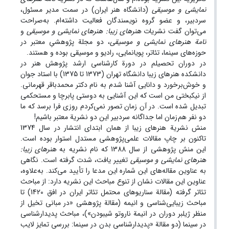
نمایشی و موسیقی
(دانشگاه هنر ایران) در سمت مدیر مسئول،
سردبیر، و عضو گروه نویسندگان فعالیت داشته‌ام. به‌صراحت
می‌توان گفت نشریات
هنرهای زیبا: هنرهای نمایشی و موسیقی
و
نامة هنرهای نمایشی و موسیقی
، دو مجلة پژوهشیِ معتبر در
حوزه‌های سینما، تئاتر، پویانمایی، رادیو و موسیقی بوده و هستند.
در دوران تحصیلم در دورة کارشناسی ارشد پژوهش هنر در
دانشکده هنرهای زیبا دانشگاه تهران (1373 تا 1375) با استاد جوان
و خوش‌برخورد و دانایی آشنا شدم به نام دکتر محمدباقر قهرمانی.
از نیکبختی من است که این آشنایی به دوستی پابرچا و مستحکمی
تبدیل شده است. در آن زمان تصور نمی‌کردم روزی فرا برسد که ما
دو نفر هم زمان اما جداگانه سردبیر این دو نشریة معتبر باشیم!
منش نشریة هنرهای زیبا از همان ابتدای انتشار در سال 1374
تاکنون بر چاپ مقالات علمی‌پژوهشی مستدل استوار بوده است.
این منش پژوهشی از سال 1388 که نام نشریه به
هنرهای زیبا:
هنرهای نمایشی و موسیقی
تغییر یافت، شدت گرفته است. نگاهی
به عناوین مقاله‌های این شماره این مدعا را تأیید می‌کند. به‌علاوه،
عناوین این مقالات نشان از تنوع مباحث این نشریه دارد: از مباحث
تئاتر گرفته (مقالة سناریوهای محتمل تئاتر ایران در افق 1420) تا
مباحث زیبایی‌شناسی و انیمه (مقالة پژوهشی «در مبانی تخیل از
منظر ژیلبر دوران در انیمة ناروتو شیبودن»)، مباحث پدیدارشناسی
در سینما (دو مقالة «پدیدارشناسی بدن در سینما: بررسی تمایز لایب