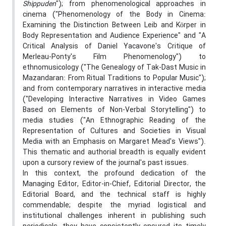
Shippuden
"); from phenomenological approaches in
cinema ("Phenomenology of the Body in Cinema:
Examining the Distinction Between Leib and Körper in
Body Representation and Audience Experience" and "A
Critical Analysis of Daniel Yacavone's Critique of
Merleau-Ponty's Film Phenomenology") to
ethnomusicology ("The Genealogy of Tak-Dast Music in
Mazandaran: From Ritual Traditions to Popular Music");
and from contemporary narratives in interactive media
("Developing Interactive Narratives in Video Games
Based on Elements of Non-Verbal Storytelling") to
media studies ("An Ethnographic Reading of the
Representation of Cultures and Societies in Visual
Media with an Emphasis on Margaret Mead's Views").
This thematic and authorial breadth is equally evident
upon a cursory review of the journal's past issues.
In this context, the profound dedication of the
Managing Editor, Editor-in-Chief, Editorial Director, the
Editorial Board, and the technical staff is highly
commendable; despite the myriad logistical and
institutional challenges inherent in publishing such