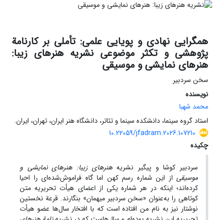
همگرایی نهادی و پویایی علمی: تأملی بر کارنامة
پژوهشی و تکثر موضوعی نشریه هنرهای زیبا:
هنرهای نمایشی و موسیقی
سخن سردبیر
نویسنده
محمد شهبا
استاد گروه سینما، دانشکده سینما و تئاتر، دانشگاه هنر ایران، تهران، ایران.
10.22059/jfadram.2026.107210
چکیده
سردبیر کوشا و پیگیر نشریه
هنرهای زیبا: هنرهای نمایشی و
موسیقی
از این شماره رسم کهن اما گاه فراموش‌شده‌ای را احیا
کرده‌اند؛ اینکه در هر شماره یکی از اعضای هیأت تحریریه متن
کوتاهی را به‌عنوان «سخن سردبیر میهمان» بنگارند. قرعة نخستین
نوشتار نیز به نام من افتاده است که با افتخار سال‌ها عضو هیأت
تحریریه این نشریه بوده‌ام و سال‌هاست که در نشریه
نامة هنرهای