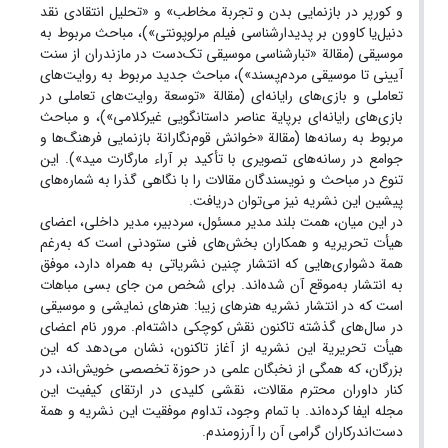
و کورپر در بازنمایی بدن و تجربة مخاطب» و «تحلیل انتقادی نقد
دنیل‌یا کاوون بر پدیدارشناسی فیلم مرلوپونتی»)، مباحث مربوط به
موسیقی (مقالة «تبارشناسی موسیقی تک‌دست در مازندران از سنت
آیینی تا موسیقی مردم‌پسند»)، مباحث جدید مربوط به روایت‌های
تعاملی و بازی‌های رایانه‌ای (مقالة «توسعة روایت‌های تعاملی در
بازی‌های رایانه‌ای برپایة عناصر داستانگویی غیرکلامی»)، و مباحث
مربوط به رسانه‌ها (مقالة «خوانش قوم‌نگارانة بازنمایی فرهنگ‌ها و
جوامع در رسانه‌های تصویری با تأکید بر آراء مارگارت مید»). این
تنوع در مباحث و نویسندگان مقالات را با نگاهی گذرا به شماره‌های
پیشین این نشریه نیز می‌توان دریافت.
در این میان، همت بلند مدیر مسئول، سردبیر، مدیر داخلی، اعضای
هیأت تحریریه و همکاران بخش‌های فنی ستودنی است که به‌رغم
همة دشواری‌هایی که انتشار چنین نشریاتی به‌ همراه دارد، موفق
به انتشار به‌موقع آن شده‌اند. برای شخص من جای بسی مباهات
است که در انتشار نشریه هنرهای زیبا: هنرهای نمایشی و موسیقی
در سال‌های گذشته تاکنون نقش کوچکی داشته‌ام. مرور نام اعضای
هیأت تحریریة این نشریه از آغاز تاکنون، نشان می‌دهد که این
بزرگان، که همگی از نخبگان علمی در حوزة تخصصی خویش‌اند، در
کنار داوران محترم مقالات، نقشی کلیدی در ارتقای کیفیت این
مجله ایفا کرده‌اند. با تمام وجود، تداوم موفقیت این نشریه و همة
دست‌اندرکاران گرامی آن را آرزومندم.