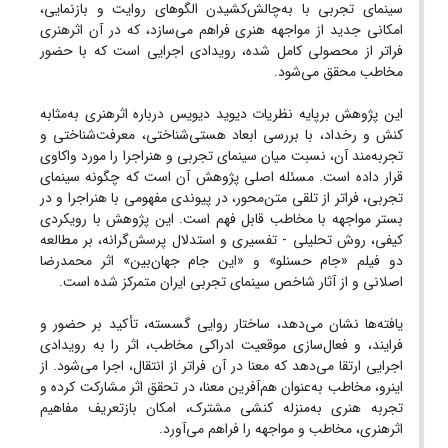
سینمای تجربی با به‌چالش‌کشیدن الگوهای روایت و بازنمایی،
امکانی جدید از مواجهه هنری فراهم می‌سازد، که در آن اثر‌هنری
فراتر از محصولی کامل شده، رویدادی اجرایی است که با حضور
مخاطب محقق می‌شود.
این پژوهش بر‌پایه نظریات دیوید دیویس درباره اثر‌هنری به‌مثابه
کنش و رخداد، با بررسی ابعاد هستی‌شناختی، معرفت‌شناختی و
تجربه‌مند آن، نسبت میان سینمای تجربی و هنر‌اجرا را مورد واکاوی
قرار داده است. مسئله اصلی پژوهش آن است که چگونه سینمای
تجربی، فراتر از تلقی متن‌محور، در پیوندی مفهومی با هنر‌اجرا و در
بستر مواجهه با مخاطب قابل فهم است. این پژوهش با رویکردی
کیفی، روش تحلیلی - تفسیری و استدلال پرسش‌گرانه، بر مطالعه
دو فیلم «جام حسنلو» و «این جام جهان‌بین» اثر محمدرضا
اصلانی و از آثار شاخص سینمای تجربی ایران متمرکز شده است.
یافته‌ها نشان می‌دهد، ساختار روایی گسسته، تأکید بر حضور و
فرایند، و فعال‌سازی موقعیت ادراکی مخاطب، اثر را به رویدادی
اجرایی ارتقا می‌دهد که معنا در آن فراتر از انتقال، اجرا می‌شود. از
اینرو، مخاطب به‌عنوان هم‌آفرین معنا، در تحقق اثر مشارکت کرده و
تجربه هنری به‌منزله کنشی مشترک، امکان بازتعریف مفاهیم
اثر‌هنری، مخاطب و مواجهه را فراهم می‌آورد.