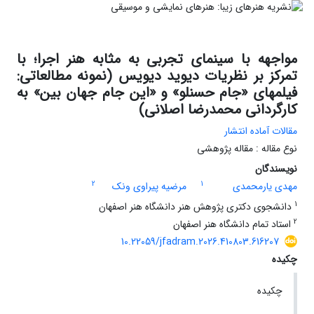
مواجهه با سینمای تجربی به مثابه هنر اجرا؛ با
تمرکز بر نظریات دیوید دیویس (نمونه مطالعاتی:
فیلمهای «جام حسنلو» و «این جام جهان بین» به
کارگردانی محمدرضا اصلانی)
مقالات آماده انتشار
نوع مقاله : مقاله پژوهشی
نویسندگان
2
1
مهدی یارمحمدی
مرضیه پیراوی ونک
1
دانشجوی دکتری پژوهش هنر دانشگاه هنر اصفهان
2
استاد تمام دانشگاه هنر اصفهان
10.22059/jfadram.2026.410803.616207
چکیده
چکیده