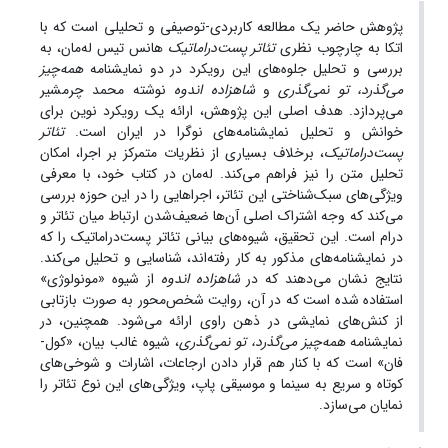
پژوهش حاضر یک مطالعه کاربردی-توصیفی و تحلیلی است که با
اتکا به چارچوب نظری
تئاتر پست‌دراماتیک
هانس تیس له‌مان، به
بررسی و تحلیل جلوه‌های این رویکرد در دو نمایشنامه
همه‌چیز
می‌گذرد، تو نمی‌گذری
و
شاهزاده اندوه
نوشته محمد چرمشیر
می‌پردازد. هدف اصلی این پژوهش، ارائه یک رویکرد نوین برای
خوانش و تحلیل نمایشنامه‌های نوگرا در ایران است.
تئاتر
پست‌دراماتیک
، برخلاف بسیاری از نظریات متمرکز بر اجرا، امکان
تحلیل متن را نیز فراهم می‌کند. له‌مان در کتاب خود، با معرفی
ویژگی‌های سبک‌شناختی این تئاتر، اجراهایی را در این حوزه بررسی
می‌کند که وجه اشتراک اصلی آن‌ها ضعیف‌شدن ارتباط میان تئاتر و
درام است. این تحقیق، شیوه‌های بیانی تئاتر پست‌دراماتیک را که
در نمایشنامه‌های مذکور به کار رفته‌اند، شناسایی و تحلیل می‌کند.
نتایج نشان می‌دهند که در
شاهزاده اندوه
از شیوه «مونولوژی»
استفاده شده است که در آن، روایت شخص‌محور به صورت بازتابی
از کنش‌های نمایشی در ذهن راوی ارائه می‌شود. همچنین، در
نمایشنامه
همه‌چیز می‌گذرد، تو نمی‌گذری
، شیوه غالب بیان، «کول-
فان» است که با کنار هم قرار دادن ارجاعات، اشارات و شوخی‌های
کوتاه و سریع به سینما و موسیقی پاپ، ویژگی‌های این نوع تئاتر را
نمایان می‌سازد.