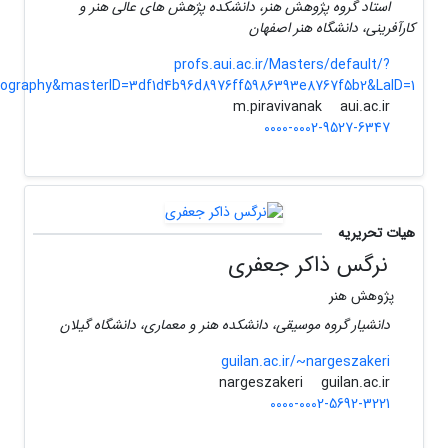
استاد گروه پژوهش هنر، دانشکده پژهش های عالی هنر و
کارآفرینی، دانشگاه هنر اصفهان
profs.aui.ac.ir/Masters/default/?
iography&masterID=3df1d4b96d8976ff5986393e8767f5b2&LaID=1
aui.ac.ir
m.piravivanak
0000-0002-9527-6347
هیات تحریریه
نرگس ذاکر جعفری
پژوهش هنر
دانشیار گروه موسیقی، دانشکده هنر و معماری، دانشگاه گیلان
guilan.ac.ir/~nargeszakeri
guilan.ac.ir
nargeszakeri
0000-0002-5692-3221