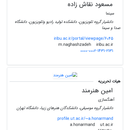
مسعود نقاش زاده
سینما
دانشیار گروه تلویزیون، دانشکده تولید رادیو وتلویزیون، دانشگاه
صدا و سیما
iribu.ac.ir/portal/viewpage/6045
iribu.ac.ir
m.naghashzadeh
0000-0002-1431-2131
هیات تحریریه
امین هنرمند
آهنگسازی
دانشیار گروه موسیقی، دانشکدگان هنرهای زیبا، دانشگاه تهران
profile.ut.ac.ir/~a.honarmand
ut.ac.ir
a.honarmand