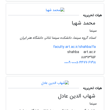
هیات تحریریه
محمد شهبا
سینما
استاد گروه سینما، دانشکده سینما تئاتر، دانشگاه هنر ایران
faculty.art.ac.ir/shahba/fa
art.ac.ir
shahba
88313956
0009-0008-4477-6798
هیات تحریریه
شهاب الدین عادل
سینما