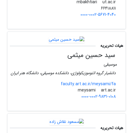
ut.ac.ir
mbakhtiari
66418811
0000-0002-5671-4040
هیات تحریریه
سید حسین میثمی
موسیقی
دانشیار گروه اتنوموزیکولوژی، دانشکده موسیقی، دانشگاه هنر ایران
faculty.art.ac.ir/meysami/fa
art.ac.ir
meysami
0000-0002-9831-0108
هیات تحریریه