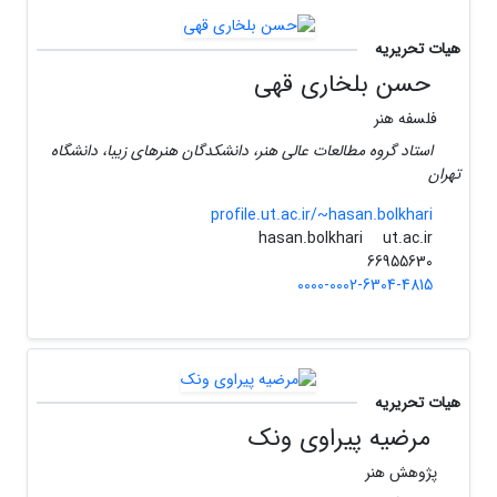
هیات تحریریه
حسن بلخاری قهی
فلسفه هنر
استاد گروه مطالعات عالی هنر، دانشکدگان هنرهای زیبا، دانشگاه
تهران
profile.ut.ac.ir/~hasan.bolkhari
ut.ac.ir
hasan.bolkhari
66955630
0000-0002-6304-4815
هیات تحریریه
مرضیه پیراوی ونک
پژوهش هنر