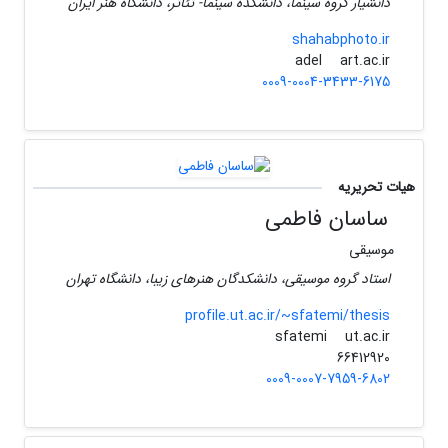
دانشیار گروه سینما، دانشکده سینما- تئاتر، دانشگاه هنر ایران
shahabphoto.ir
art.ac.ir
adel
0009-0004-3433-6175
هیات تحریریه
ساسان فاطمی
موسیقی
استاد گروه موسیقی، دانشکدگان هنرهای زیبا، دانشگاه تهران
profile.ut.ac.ir/~sfatemi/thesis
ut.ac.ir
sfatemi
66412920
0009-0007-7959-6802