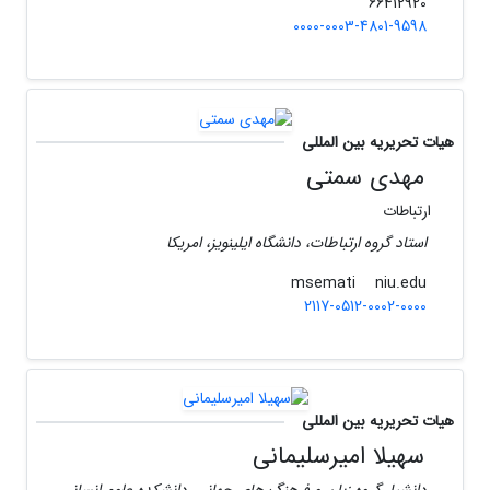
66412920
0000-0003-4801-9598
هیات تحریریه بین المللی
مهدی سمتی
ارتباطات
استاد گروه ارتباطات، دانشگاه ایلینویز، امریکا
niu.edu
msemati
2117-0512-0002-0000
هیات تحریریه بین المللی
سهیلا امیرسلیمانی