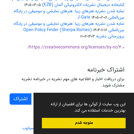
کتابخانه دیجیتال نشریات الکترونیکی آلمان (EZB)
1405-03-05
نمایه شدن نشریه هنرهای زیبا: هنرهای نمایشی و موسیقی در پایگاه
بین‌المللی J-Gate
1405-02-06
نمایه شدن نشریه هنرهای زیبا: هنرهای نمایشی و موسیقی در پایگاه
بین‌المللی Open Policy Finder (Sherpa Romeo)
1404-11-16
بروزرسانی نشریه
1403-06-11
https://creativecommons.org/licenses/by-nc/4.0/
اشتراک خبرنامه
برای دریافت اخبار و اطلاعیه های مهم نشریه در خبرنامه نشریه
مشترک شوید.
اشتراک
این وب سایت از کوکی ها برای اطمینان از ارائه
بهترین خدمات استفاده می کند.
متوجه شدم
سامانه مدیریت نشریات علمی.
طراحی و پیاده سازی از
سیناوب