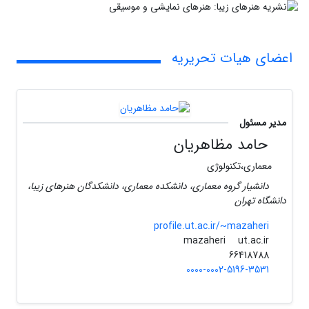
اعضای هیات تحریریه
مدیر مسئول
حامد مظاهریان
معماری،تکنولوژی
دانشیار گروه معماری، دانشکده معماری، دانشکدگان هنرهای زیبا،
دانشگاه تهران
profile.ut.ac.ir/~mazaheri
ut.ac.ir
mazaheri
66418788
0000-0002-5196-3531