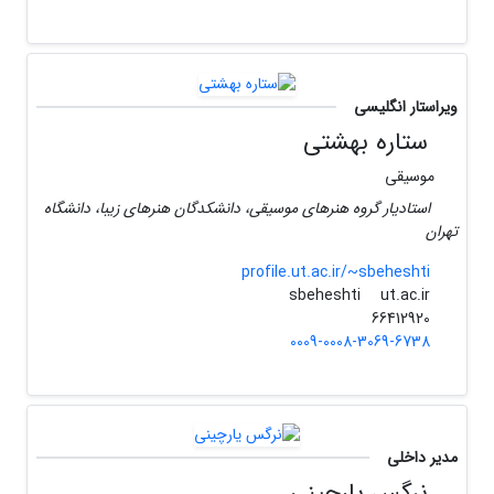
ویراستار انگلیسی
ستاره بهشتی
موسیقی
استادیار گروه هنرهای موسیقی، دانشکدگان هنرهای زیبا، دانشگاه
تهران
profile.ut.ac.ir/~sbeheshti
ut.ac.ir
sbeheshti
66412920
0009-0008-3069-6738
مدیر داخلی
نرگس یارچینی