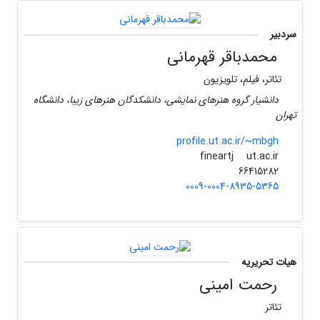
سردبیر
محمدباقر قهرمانی
تئاتر، فیلم، تلویزیون
دانشیار گروه هنرهای نمایشی، دانشکدگان هنرهای زیبا، دانشگاه
تهران
profile.ut.ac.ir/~mbgh
ut.ac.ir
fineartj
66415282
0009-0004-8935-5365
هیات تحریریه
رحمت امینی
تئاتر