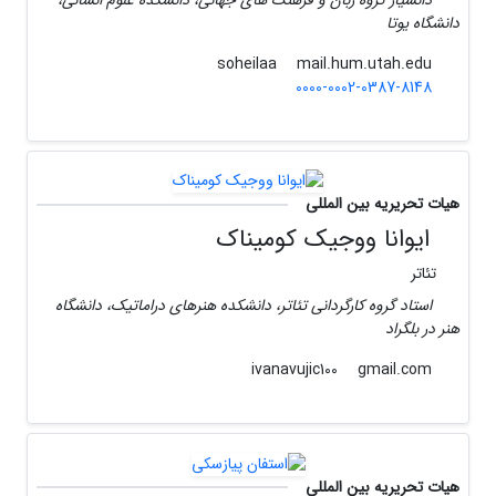
دانشیار گروه زبان و فرهنگ های جهانی، دانشکده علوم انسانی،
دانشگاه یوتا
mail.hum.utah.edu
soheilaa
0000-0002-0387-8148
هیات تحریریه بین المللی
ایوانا ووجیک کومیناک
تئاتر
استاد گروه کارگردانی تئاتر، دانشکده هنرهای دراماتیک، دانشگاه
هنر در بلگراد
gmail.com
ivanavujic100
هیات تحریریه بین المللی