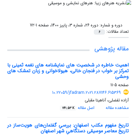
دوره و شماره:
دوره 26، شماره 3، پاییز 1400، صفحه 1-72
تعداد مقالات:
6
مقاله پژوهشی
اهمیت خاطره در شخصیت های نمایشنامه های نغمه ثمینی با
تمرکز بر خواب در فنجان خالی، هیولاخوانی و زبان تمشک های
وحشی
صفحه
5-11
10.22059/jfadram.2021.287146.615369
آزاده تفضلی، آناهیتا مقبلی
مشاهده مقاله
اصل مقاله
741.53 K
تاریخ مفهوم مکتب اصفهان: بررسیِ گفتمان‌های هویت‌ساز در
تاریخ معاصر موسیقی دستگاهیِ شهر اصفهان