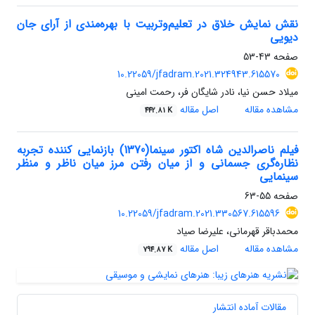
نقش نمایش خلاق در تعلیم‌وتربیت با بهره‌مندی از آرای جان
دیویی
صفحه
43-53
10.22059/jfadram.2021.324943.615570
میلاد حسن نیا، نادر شایگان فر، رحمت امینی
مشاهده مقاله
اصل مقاله
442.81 K
فیلم ناصرالدین شاه اکتور سینما(1370) بازنمایی کننده تجربه
نظاره‌گری جسمانی و از میان رفتن مرز میان ناظر و منظر
سینمایی
صفحه
55-63
10.22059/jfadram.2021.330567.615596
محمدباقر قهرمانی، علیرضا صیاد
مشاهده مقاله
اصل مقاله
794.87 K
مقالات آماده انتشار