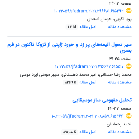
صفحه
13-24
10.22059/jfadram.2021.296681.615492
پویا نکویی، هومان اسعدی
مشاهده مقاله
اصل مقاله
1.11 M
سیر تحول انیمه‌های پر زد و خورد ژاپنی از تزوکا تاکنون در فرم
بصری
صفحه
25-31
10.22059/jfadram.2021.316692.615510
محمد رضا حسنائی، امیر محمد دهستانی، سپهر مومنی ایرد موسی
مشاهده مقاله
اصل مقاله
836.9 K
تحلیل مفهومی ساز موسیقایی
صفحه
33-42
10.22059/jfadram.2021.308857.615464
احمد رحمانیان
مشاهده مقاله
اصل مقاله
896.08 K