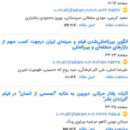
صفحه
13-21
10.22059/jfadram.2021.308264.615462
سعید کریمی، مهدی سلطانی سروستانی، بهروز محمودی بختیاری
مشاهده مقاله
اصل مقاله
592.71 K
الگوی بین‌المللی‌شدن فیلم و سینمای ایران درجهت کسب سهم از
بازارهای منطقه‌ای و بین‌المللی
صفحه
23-33
10.22059/jfadram.2021.304757.615435
علیرضا تابش، علی اکبر فرهنگی، سید روح اله حسینی، طهمورث شیری
مشاهده مقاله
اصل مقاله
601.14 K
اثرات رفتار حرکتی دوربین به مثابه "تجسمی از انسان" در فیلم
"فرزندان بشر"
صفحه
35-43
10.22059/jfadram.2021.316122.615505
مرجان مهمی کاهو، مرضیه پیراوی ونک
مشاهده مقاله
اصل مقاله
556.83 K