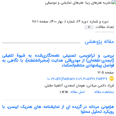
دوره و شماره:
دوره 26، شماره 1، بهار 1400، صفحه 1-78
تعداد مقالات:
6
مقاله پژوهشی
بررسی و ترانویسی تصنیفی نغمه‌نگاری‌شده به شیوۀ تلفیقی
(ابجدی-نقطه‌ای) از مهدی‌قلی هدایت (مخبرالسّلطنه)، با نگاهی به
فواصل پیشنهادی منتظم‌الحکماء
صفحه
5-12
10.22059/jfadram.2021.305797.615447
فرزاد دائمی میلانی، هومان اسعدی، آناهیتا مقبلی
مشاهده مقاله
اصل مقاله
1.72 M
هژمونی مردانه در گزیده ای از نمایشنامه های هنریک ایبسن، با
رویکرد تحلیل محتوا