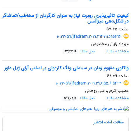
کیفیتِ تاثیرپذیری روبرت لپاژ به عنوان کارگردان از مخاطب/تماشاگر
در شکل‌دهی میزانسن
صفحه
45-57
10.22059/jfadram.2021.314711.615496
مهرداد رایانی مخصوص
مشاهده مقاله
اصل مقاله
536.49 K
واکاوی مفهوم زمان در سینمای ونگ کار-وای بر اساس آرای ژیل دلوز
صفحه
59-68
10.22059/jfadram.2021.298155.615413
مصیب شرفی، علی روحانی
مشاهده مقاله
اصل مقاله
597.08 K
مقالات آماده انتشار