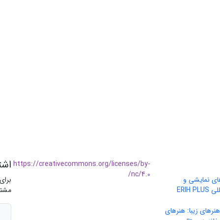
اشت
https://creativecommons.org/licenses/by-
nc/4.0/
های نمایشی و
برای
موسیقی» در پایگاه بین‌المللی ERIH PLUS
مشتر
نرهای زیبا: هنرهای