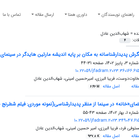
راهنمای نویسندگان
داوری همتا
ارسال مقاله
تماس با ما
ده =
شهاب‌الدین عادل
لات:
4
گرش پدیدارشناسانه به مکان بر پایه اندیشه مارتین هایدگر در سینمای 
31-44
10.22059/jfadram.2023.360166.61
وت‌دوست، فریبا البرزی، امیرحسین امینی، شهاب‌الدین عادل
اله
اصل مقاله
6.46 M
ای«خانه» در سینما از منظر پدیدارشناسی(نمونه موردی: فیلم شطرنج ب
43-55
10.22059/jfadram.2023.349047.61
توفی فرد، فریبا البرزی، امیر حسین امینی، شهاب‌الدین عادل
اله
اصل مقاله
937.8 K