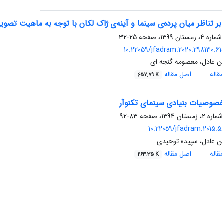
بر تناظر میان پرده‌ی سینما و آینه‌ی ژاک لکان با توجه به ماهیت تصوی
25-32
10.22059/jfadram.2020.298130.61
ن عادل، معصومه گنجه ای
اله
اصل مقاله
657.79 K
صوصیات بنیادی سینمای تکنوآر
83-92
10.22059/jfadram.2015.5
ن عادل، سپیده توحیدی
اله
اصل مقاله
263.35 K