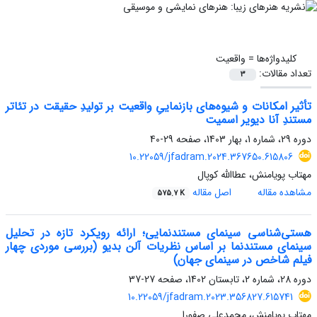
کلیدواژه‌ها =
واقعیت
تعداد مقالات:
3
تأثیر امکانات و شیوه‌های بازنماییِ واقعیت بر تولیدِ حقیقت در تئاتر
مستندِ آنا دیویر اسمیت
دوره 29، شماره 1، بهار 1403، صفحه
29-40
10.22059/jfadram.2024.367650.615806
مهتاب پویامنش، عطاالله کوپال
مشاهده مقاله
اصل مقاله
575.7 K
هستی‌شناسی سینمای مستندنمایی؛ ارائه رویکرد تازه در تحلیل
سینمای مستندنما بر اساس نظریات آلن بدیو (بررسی موردی چهار
فیلم شاخص در سینمای جهان)
دوره 28، شماره 2، تابستان 1402، صفحه
27-37
10.22059/jfadram.2023.356827.615741
مهتاب پویامنش، محمدعلی صفورا