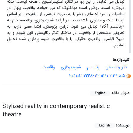
تبدیل می نماید. از این رو، در تئاتر، استیلیزاسیون ، هدف نیست، بلکه
«روش» است، روشی است دیالکتیک که می خواهد واقعیت پنهان در
مناسبات روزمر? اجتماعی بشر را به صورت توهمی از واقعیت و بر اساس
ارتباط علت و معلولی افشا نماید. در فرایند شیوه‌پردازی، رئالیسم خام به
«رئالیسم آگاه» تبدیل می شود. دراین پژوهش، ابتدا سعی داریم به
تعریفی مشخص از واقعیت در ساختار تئاتر رئالیستی نایل شویم و به
شیو? قیاسی، واقعیتِ حقیقی را با واقعیتِ شیوه پردازی شده تحلیل
نماییم.
کلیدواژه‌ها
تئاتر رئالیستی
رئالیسم
شیوه پردازی
واقعیت
20.1001.1.22286012.1390.2.39.8.5
عنوان مقاله
English
Stylized reality in contemporary realistic
theatre
نویسنده
English