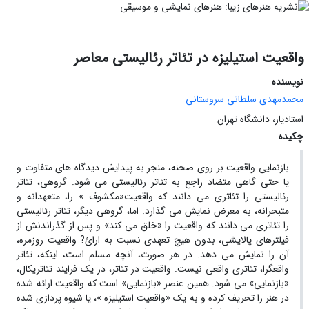
واقعیت استیلیزه در تئاتر رئالیستی معاصر
نویسنده
محمدمهدی سلطانی سروستانی
استادیار، دانشگاه تهران
چکیده
بازنمایی واقعیت بر روی صحنه، منجر به پیدایش دیدگاه های متفاوت و
یا حتی گاهی متضاد راجع به تئاتر رئالیستی می شود. گروهی، تئاتر
رئالیستی را تئاتری می دانند که واقعیت«مکشوف » را، متعهدانه و
متبحرانه، به معرض نمایش می گذارد. اما، گروهی دیگر، تئاتر رئالیستی
را تئاتری می دانند که واقعیت را «خلق می کند» و پس از گذراندنش از
فیلترهای پالایشی، بدون هیچ تعهدی نسبت به ارائ? واقعیت روزمره،
آن را نمایش می دهد. در هر صورت، آنچه مسلم است، اینکه، تئاتر
واقعگرا، تئاتری واقعی نیست. واقعیت در تئاتر، در یک فرایند تئاتریکال،
«بازنمایی» می شود. همین عنصر «بازنمایی» است که واقعیت ارائه شده
در هنر را تحریف کرده و به یک «واقعیت استیلیزه »، یا شیوه پردازی شده