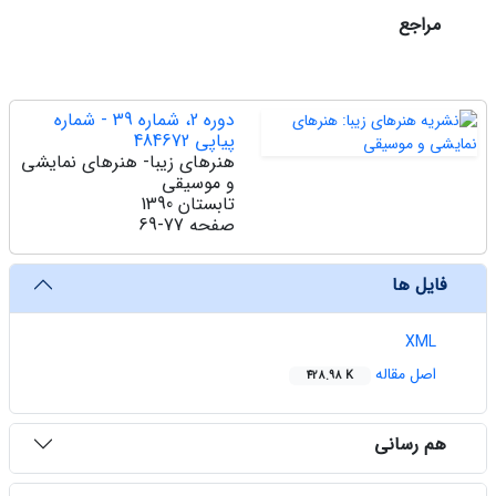
مراجع
دوره 2، شماره 39 - شماره
پیاپی 484672
هنرهای زیبا- هنرهای نمایشی
و موسیقی
تابستان 1390
صفحه
69-77
فایل ها
XML
اصل مقاله
428.98 K
هم رسانی