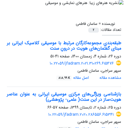
نویسنده =
ساسان فاطمی
تعداد مقالات:
2
طبقه‌بندیِ مجموعه‌کارگان مرتبط با موسیقی کلاسیک ایرانی بر
مبنای گفتمان‌های هویت در درونِ سنت
دوره 26، شماره 4، زمستان 1400، صفحه
41-51
10.22059/jfadram.2021.310269.615476
سپهر سراجی، ساسان فاطمی
مشاهده مقاله
اصل مقاله
818.99 K
بازشناسی ویژگی‌های مرکزی موسیقی ایرانی به عنوان عناصر
هویت‌ساز در این سنت( علمی- پژوهشی)
دوره 25، شماره 2، تابستان 1399، صفحه
57-66
10.22059/jfadram.2020.286556.615341
سپهر سراجی، ساسان فاطمی