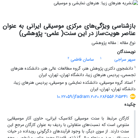
بازشناسی ویژگی‌های مرکزی موسیقی ایرانی به عنوان
عناصر هویت‌ساز در این سنت( علمی- پژوهشی)
نوع مقاله : مقاله پژوهشی
نویسندگان
2
1
سپهر سراجی
ساسان فاطمی
1
دانشجوی دکتری پژوهش هنر، گروه مطالعات عالی هنر، دانشکده هنرهای
تجسمی، پردیس هنرهای زیبا، دانشگاه تهران، تهران، ایران
2
استاد گروه موسیقی، دانشکده نمایشی و موسیقی، پردیس هنرهای زیبا،
دانشگاه تهران، تهران، ایران
10.22059/jfadram.2020.286556.615341
چکیده
کارگان مرتبط با سنت موسیقی کلاسیک ایرانی، حاوی آثار موسیقایی
متنوعی است که نسبت‌های‌ متفاوتی با ردیف به عنوان کارگان مرجعِ این
سنت دارند. از سوی دیگر، با وجود فرآیندهای دگرگونیِ رویداده در حیات
موسیقایی صد و پنجاه سال گذشته، قاعدتا وجود عناصر مشخصی وجه