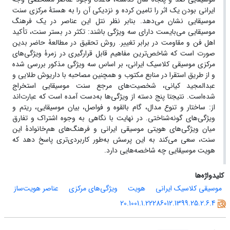
ایرانی بودن یک اثر را تامین کرده و نزدیکی آن را به هستۀ مرکزی سنت
موسیقایی نشان می‌دهد. بنابر نظر نتل این عناصر در یک فرهنگ
موسیقایی می‌بایست دارای سه ویژگی باشند: تکثر در بستر سنت، تأکید
اهل فن و مقاومت در برابر تغییر. روش تحقیق در مطالعۀ حاضر بدین
صورت است که شاخص‌ترین مفاهیم قابل قرارگیری در زمرۀ ویژگی‌های
مرکزی موسیقی کلاسیک ایرانی، بر اساس سه ویژگی مذکور بررسی شده
و از طریق استقرا در منابع مکتوب و همچنین مصاحبه با داریوش طلایی و
عبدالمجید کیانی، شخصیت‌های مرجع سنت موسیقایی استخراج
شده‌است. نتیجتا پنج دسته از ویژگی‌ها به‌دست آمده است که عبارت‌اند
از: ساختار و تنوع مدال، گام بالقوه و فواصل، بیان موسیقایی، ریتم و
ویژگی‌های گونه‌شناختی. در نهایت با نگاهی به وجوه اشتراک و تفارق
میان ویژگی‌های هویتی موسیقی ایرانی و فرهنگ‌های هم‌خانوادۀ این
سنت، سعی می‌کند به این پرسش به‌طور کاربردی‌تری پاسخ دهد که
هویت موسیقایی چه شاخصه‌هایی دارد.
کلیدواژه‌ها
موسیقی کلاسیک ایرانی
هویت
ویژگی‌های مرکزی
عناصر هویت‌ساز
20.1001.1.22286012.1399.25.2.6.4