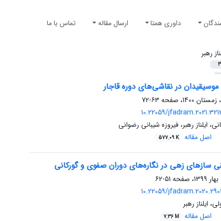
ندگان
داوری همتا
ارسال مقاله
تماس با ما
ناز رهبر
3
ن موسیقیدان در نقاشی‌های دوره قاجار
63-72
10.22059/jfadram.2021.32
ی، ایلناز رهبر، فیروزه شیبانی رضوانی
اصل مقاله
577.09 K
ی سازهای زهی در نگاره‌های دوران صفوی و گورکانی
51-62
10.22059/jfadram.2020.29
، ایلناز رهبر
اصل مقاله
7.36 M