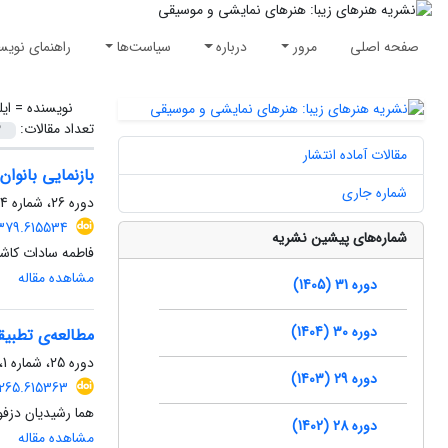
صفحه اصلی
مرور
درباره
سیاست‌ها
راهنمای نویس
نویسنده =
ایل
تعداد مقالات:
مقالات آماده انتشار
بازنمایی بانوا
شماره جاری
دوره 26، شماره 4، زمستان 1400، صفحه
1379.615534
شماره‌های پیشین نشریه
فاطمه سادات کاشان
مشاهده مقاله
دوره 31 (1405)
دوره 30 (1404)
مطالعه‌ی تطبیق
دوره 25، شماره 1، بهار 1399، صفحه
دوره 29 (1403)
0265.615363
هما رشیدیان دزفولی
دوره 28 (1402)
مشاهده مقاله