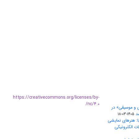
https://creativecommons.org/licenses/by-
nc/4.0/
ی و موسیقی» در
1405-03-18
ا: هنرهای نمایشی
ات الکترونیکی