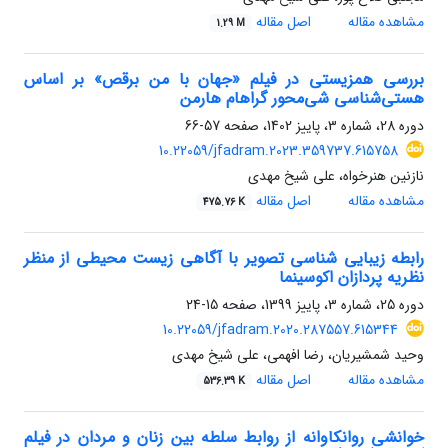
مشاهده مقاله
اصل مقاله
1.29 M
بررسی همزیستی در فیلم «جهان با من برقص» بر اساس
هستی‌شناسی شی‌محور گراهام هارمن
دوره 28، شماره 3، پاییز 1402، صفحه
57-66
10.22059/jfadram.2023.359737.615758
نازنین هنرخواه، علی شیخ مهدی
مشاهده مقاله
اصل مقاله
475.76 K
رابطه زیبایی شناسی تصویر با آگاهی زیست محیطی از منظر
نظریه پردازان اکوسینما
دوره 25، شماره 3، پاییز 1399، صفحه
15-24
10.22059/jfadram.2020.287557.615344
وحید شمشیریان، رضا افهمی، علی شیخ مهدی
مشاهده مقاله
اصل مقاله
536.39 K
خوانشی روانکاوانه از روابط سلطه بین زنان و مردان در فیلم