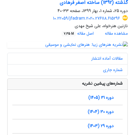
گذشته (1392) ساخته اصغر فرهادی
دوره 25، شماره 1، بهار 1399، صفحه
33-40
10.22059/jfadram.2020.276118.615296
نازنین هنرخواه، علی شیخ مهدی
مشاهده مقاله
اصل مقاله
7.35 M
مقالات آماده انتشار
شماره جاری
شماره‌های پیشین نشریه
دوره 31 (1405)
دوره 30 (1404)
دوره 29 (1403)