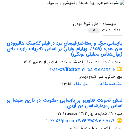
نویسنده =
علی شیخ مهدی
تعداد مقالات:
5
بازنمایی مرگ و رستاخیز قهرمان مرد در فیلم کلاسیک هالیوودی
«بن هور» (۱۹۵۹، ویلیام وایلر) بر اساس نظریات رابرت بلای
(روان‌شناس تحلیلی یونگی)
مقالات آماده انتشار، پذیرفته شده، انتشار آنلاین از
20 مهر 1404
10.22059/jfadram.2025.401657.616125
پویا جنانی، علی شیخ مهدی
مشاهده مقاله
اصل مقاله
1.31 M
نقش تحولات فناوری بر بازنمایی خشونت در تاریخ سینما بر‌
اساس پدیدارشناسی دن آیدی
دوره 30، شماره 1، بهار 1404، صفحه
61-70
10.22059/jfadram.2024.375303.615879
مجتبی فلاح پور، علی شیخ مهدی