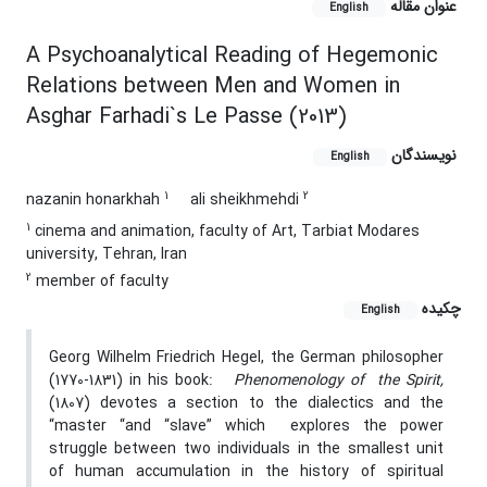
عنوان مقاله
English
A Psychoanalytical Reading of Hegemonic
Relations between Men and Women in
Asghar Farhadi`s Le Passe (2013)
نویسندگان
English
1
2
nazanin honarkhah
ali sheikhmehdi
1
cinema and animation, faculty of Art, Tarbiat Modares
university, Tehran, Iran
2
member of faculty
چکیده
English
Georg Wilhelm Friedrich Hegel, the German philosopher
(1770-1831) in his book:
Phenomenology of the Spirit,
(1807) devotes a section to the dialectics and the
“master “and “slave” which explores the power
struggle between two individuals in the smallest unit
of human accumulation in the history of spiritual