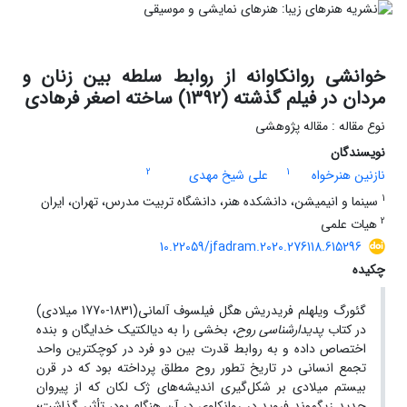
خوانشی روانکاوانه از روابط سلطه بین زنان و
مردان در فیلم گذشته (1392) ساخته اصغر فرهادی
نوع مقاله : مقاله پژوهشی
نویسندگان
2
1
نازنین هنرخواه
علی شیخ مهدی
1
سینما و انیمیشن، دانشکده هنر، دانشگاه تربیت مدرس، تهران، ایران
2
هیات علمی
10.22059/jfadram.2020.276118.615296
چکیده
گ‍ئ‍ورگ وی‍ل‍ه‍ل‍م ف‍ری‍دری‍ش هگل فیلسوف آلمانی(1831-1770 میلادی)
در کتاب
پدیدارشناسی روح
، بخشی را به دیالکتیک خدایگان و بنده
اختصاص داده و به روابط قدرت بین دو فرد در کوچک­ترین واحد
تجمع انسانی در تاریخ تطور روح مطلق پرداخته بود که در قرن
بیستم میلادی بر شکل‌گیری اندیشه‌های ژک لکان که از پیروان
جدید زیگموند فروید در روان­کاوی در آن هنگام بود، تأثیر گذاشت؛