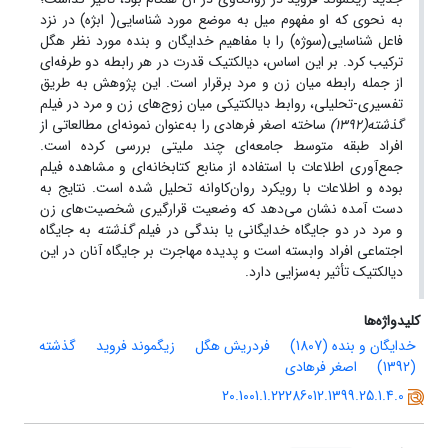
به نحوی که او مفهوم میل به موضع مورد شناسایی( ابژه) در نزد
فاعل شناسایی(سوژه) را با مفاهیم خدایگان و بنده مورد نظر هگل
ترکیب کرد. بر این اساس، دیالکتیک قدرت در هر رابطه دو طرفه‌ای
از جمله رابطه میان زن و مرد برقرار است. این پژوهش به طریق
تفسیری­-تحلیلی، روابط دیالکتیکی میان زوج‌های زن و مرد در فیلم
گذشته(1392)
ساخته اصغر فرهادی را به‌عنوان نمونه‌ای مطالعاتی از
افراد طبقه متوسط جامعه‌ای چند ملیتی بررسی کرده است.
جمع‌آوری اطلاعات با استفاده از منابع کتابخانه‌ای و مشاهده فیلم
بوده و اطلاعات با رویکرد روان‌کاوانه تحلیل شده است. نتایج به
دست آمده نشان می‌دهد که وضعیت قرارگیری شخصیت‌های زن
و مرد در دو جایگاه خدایگانی یا بندگی در فیلم
گذشته
به جایگاه
اجتماعی افراد وابسته است و پدیده مهاجرت بر جایگاه آنان در این
دیالکتیک تأثیر به‌سزایی دارد.
کلیدواژه‌ها
خدایگان و بنده (1807)
فردریش هگل
زیگموند فروید
گذشته
(1392)
اصغر فرهادی
20.1001.1.22286012.1399.25.1.4.0