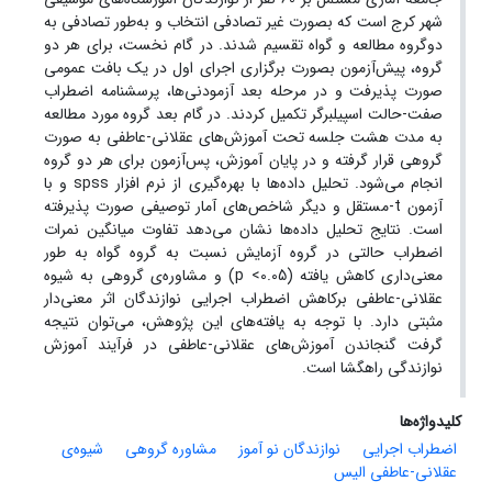
شهر کرج است که بصورت غیر تصادفی انتخاب و به‌طور تصادفی به
دوگروه مطالعه و گواه تقسیم شدند. در گام نخست، برای هر دو
گروه، پیش‌آزمون بصورت برگزاری اجرای اول در یک بافت عمومی
صورت پذیرفت و در مرحله بعد آزمودنی‌ها، پرسشنامه اضطراب
صفت-حالت اسپیلبرگر تکمیل کردند. در گام بعد گروه مورد مطالعه
به مدت هشت جلسه تحت آموزش‌های عقلانی-عاطفی به صورت
گروهی قرار گرفته و در پایان آموزش، پس‌آزمون برای هر دو گروه
انجام ‌می‌شود. تحلیل داده‌ها با بهره‌گیری از نرم افزار spss و با
آزمون t-مستقل و دیگر شاخص‌های آمار توصیفی صورت پذیرفته
است. نتایج تحلیل داده‌ها نشان می‌دهد تفاوت میانگین نمرات
اضطراب حالتی در گروه آزمایش نسبت به گروه گواه به طور
معنی‌داری کاهش یافته (p <0.05) و مشاوره‌ی گروهی به شیوه
عقلانی-عاطفی برکاهش اضطراب اجرایی نوازندگان اثر معنی‌دار
مثبتی دارد. با توجه به یافته‌های این پژوهش، می‌توان نتیجه
گرفت گنجاندن آموزش‌های عقلانی-عاطفی در فرآیند آموزش
نوازندگی راهگشا است.
کلیدواژه‌ها
اضطراب اجرایی
نوازندگان نو آموز
مشاوره گروهی
شیوه‌ی
عقلانی-عاطفی الیس