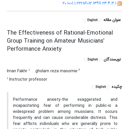
20.1001.1.22286012.1397.23.4.3.1
عنوان مقاله
English
The Effectiveness of Rational-Emotional
Group Training on Amateur Musicians’
Performance Anxiety
نویسندگان
English
1
2
Iman Fakhr
gholam reza masomie
1
Instructor professor
چکیده
English
Performance anxiety-the exaggerated and
incapacitating fear of performing in public-is a
widespread problem among musicians. It occurs
frequently and can cause considerable distress. This
fear afflicts individuals who are generally prone to