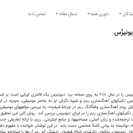
ندگان
داوری همتا
ارسال مقاله
تماس با ما
یونیزُس
یزس
را در سال 2010 به روی صحنه برد.
دیونیزس
یک فانتزی اپرایی است بر اس
 تکنیک‏های آهنگ‌‏سازی ریم و شیوة نگرش او به عناصر موسیقی، به‌‏ویژه در ا
حلیل روند آهنگ‌‏سازی ولفگانگ ریم در چرخة
شیفره
»، به بررسی مؤلفه‏های موسیقی ر
 تکنیک‏های آهنگ‌‏سازی ریم را در اپرای
دیونیزس
بررسی کند. روش کلی این تحقیق 
ترجمه‌‏شده و زبان اصلی، مصاحبه‏ها، و منابع اینترنتی. ریم، با ارائة تعاریفی جدی
انسته ‏به بیانی کاملاً شخصی دست یابد. در این نوشتار، خواننده با مفهوم دقی
مونه‏ها و مثال‏های ذکرشده، انواع قطب‏های زایشگر، که ریم آن‌ها را استادانه ساخ