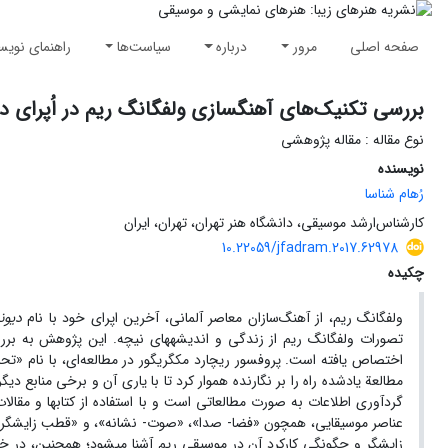
صفحه اصلی
مرور
درباره
سیاست‌ها
راهنمای نویس
بررسی تکنیک‌های آهنگسازی ولفگانگ ریم در اُپرای د
نوع مقاله : مقاله پژوهشی
نویسنده
رُهام شناسا
کارشناس‌‏ارشد موسیقی، دانشگاه هنر تهران، تهران، ایران
10.22059/jfadram.2017.62978
چکیده
ولفگانگ ریم، از آهنگ‌‏سازان معاصر آلمانی، آخرین اپرای خود با نام
دیون
تصورات ولفگانگ ریم از زندگی و اندیشه‏های نیچه. این پژوهش به بررسی
اختصاص یافته است. پروفسور ریچارد مک‏گریگور در مطالعه‌ای، با نام «ت
مطالعة یادشده راه را بر نگارنده هموار کرد تا با یاری آن و برخی منابع دیگر
گردآوری اطلاعات به ‏صورت مطالعاتی است و با استفاده از کتاب‏ها و مقالات 
عناصر موسیقایی، همچون «فضا- صدا»، «صوت- نشانه»، و «قطب زایشگر»، تو
زایشگر و چگونگی کارکرد آن در موسیقی ریم آشنا می‏شود؛ همچنین، در خلال ن