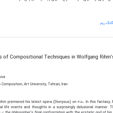
گانگ ریم
is of Compositional Techniques in Wolfgang Rihm’
ssa
 Composition, Art University, Tehran, Iran
ihm premiered his latest opera (Dionysus) on 2010. In this fantasy
ial life events and thoughts in a surprisingly delusional manner. 
– the philosopher's final confrontation with the ecstatic god of his