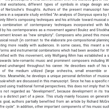
tral excitations, different types of symbols in stage design and 
 of Nietzsche’s thoughts. Authors of the present manuscript hav
era in a separate study entitled “An analysis of Dionysus opera by 
inly Rihm’s composing techniques and his attitude toward musical c
a combination of contemporary techniques incorporated with Ma
d by his contemporaries as a movement against Boulez and Stockhau
ement known as “new simplicity”. Composers who joined this move
ical result (in contrast to the elaborate pre-compositional planning
ing more readily with audiences. In some cases, this meant a re
l forms and instrumental combinations which had been avoided for
entified with this movement, only Wolfgang Rihm has established a 
owards late-romantic music and prominent composers including Wa
ned unchanged throughout his career. He describes each of his wo
s of the medium utilized (large orchestra, small ensemble or 
stics. Meanwhile, he develops a unique personal definition of music
pole
which are discussed in this manuscript. Since he has a specific
zed using traditional formal perspectives; this does not imply that 
is not regarded as “development”, because development in its tra
 to a distinct part of a piece. This study mainly focuses on gener
s goal, authors partially benefited from an article by Richard McGr
ffre cycle”. In addition, other important components of his music s