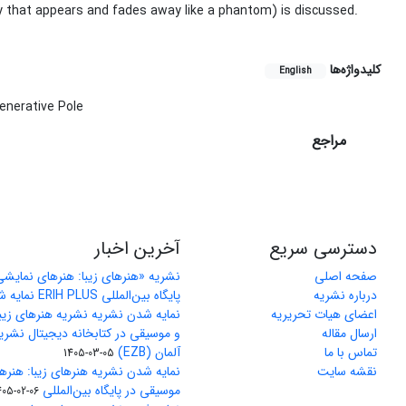
ity that appears and fades away like a phantom) is discussed.
کلیدواژه‌ها
English
enerative Pole
مراجع
دسترسی سریع
آخرین اخبار
صفحه اصلی
نشریه «هنرهای زیبا: هنرهای نمایش
درباره نشریه
پایگاه بین‌المللی ERIH PLUS نمایه شد
اعضای هیات تحریریه
نمایه شدن نشریه نشریه هنرهای زیب
ارسال مقاله
و موسیقی در کتابخانه دیجیتال نشری
تماس با ما
آلمان (EZB)
1405-03-05
نقشه سایت
نمایه شدن نشریه هنرهای زیبا: هنره
موسیقی در پایگاه بین‌المللی J-Gate
405-02-06