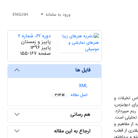
ورود به سامانه
ENGLISH
دوره 22، شماره 2
پاییز و زمستان
پاییز 1396
صفحه
155-167
فایل ها
XML
اصل مقاله
3.24 M
اس تخیلات و
پرای
دیونیزس
،
یم می‏پردازد.
هم رسانی
تحلیلی است.
د از مفاهیم و
ق‏تری از قطب
ارجاع به این مقاله
ته و پرداخته،