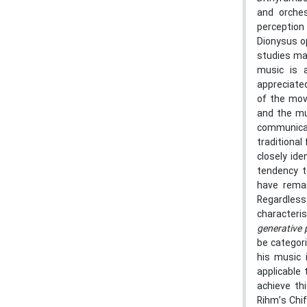
and orches
perception
Dionysus op
studies ma
music is 
appreciate
of the mov
and the mus
communicat
traditiona
closely id
tendency t
have remai
Regardles
characteri
generative 
be categori
his music 
applicable
achieve thi
Rihm’s Chi