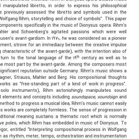
manipulated libretto, in order to express his philosophical
e previously assessed the libretto and symbols used in the
Wolfgang Rihm, storytelling and choice of symbols”. This paper
omponents specifically in the music of Dionysus opera. Rihm’s
hler and Schoenberg’s agitated passions which were well
sen’s avant-gardism. In 1970, he was considered as a pioneer
ment, strove for an immediacy between the creative impulse
 characteristic of the avant-garde), with the intention also of
th
turn to the tonal language of the 19
century as well as to
 the most part by the avant-garde. Among the composers most
significant reputation outside Germany. Rihm’s music shows a
gner, Strauss, Mahler and Berg. His compositional thoughts
rks as “free-standing part of a kind of work in progress”.
solo instruments), Rihm astonishingly manipulates sound
al elements and concepts including
soundspace, soundsign
and
 method to progress a musical idea, Rihm’s music cannot easily
his works are completely formless. The sense of progression in
ditional meaning sustains a thematic root which is normally
ative poles, which Rihm has embedded in music of Dionysus. To
egor, entitled “Interpreting compositional process in Wolfgang
uch as rhythm, meter, tempo, orchestration and instrumentation