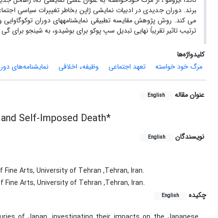
تاکدا ایزومو
، از مرگ خودخواسته به عنوان عملی نمایشی که، راه­حل جدیدی را
برند. دوران جدیدی در ادبیات نمایشی ژاپن بخاطر تغییرات سیاسی اجتماعی
می کند. روش پژوهش مقایسه تطبیقی نمایشنامه­های دوران توکوگاوایی و م
ترتیب تاثیر تقریباً نهایی تبدیل سپ پوکو برای بوشیدو، به شینجو برای گی 
کلیدواژه‌ها
مرگ خود خواسته
تعهد اجتماعی
وظیفهء اخلاقی
نمایشنامه‌های دورا
عنوان مقاله
English
s and Self-Imposed Death*
نویسندگان
English
Fine Arts, University of Tehran ,Tehran, Iran.
Fine Arts, University of Tehran ,Tehran, Iran.
چکیده
English
uries of Japan, investigating their impacts on the Japanese