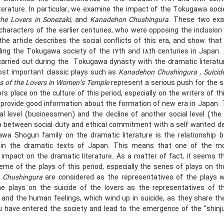
terature. In particular, we examine the impact of the Tokugawa socie
the Lovers in Sonezaki
, and
Kanadehon Chushingura
. These two exa
haracters of the earlier centuries, who were opposing the inclusion 
the article describes the social conflicts of this era, and show th
ing the Tokugawa society of the 17th and 18th centuries in Japan.
arried out during the Tokugawa dynasty with the dramatic literature
st important classic plays such as
Kanadehon Chushingura , Suicides
s of the Lovers in Women’s Temple
represent a serious push for the s
ors place on the culture of this period, especially on the writers of 
, provide good information about the formation of new era in Japan
l level (businessmen) and the decline of another social level (the w
ip between social duty and ethical commitment with a self wanted de
wa Shogun family on the dramatic literature is the relationship 
 in the dramatic texts of Japan. This means that one of the mo
 impact on the dramatic literature. As a matter of fact, it seems 
eme of the plays of this period, especially the series of plays on th
 Chushingura
are considered as the representatives of the plays w
he plays on the suicide of the lovers as the representatives of 
s and the human feelings, which wind up in suicide, as they share t
have entered the society and lead to the emergence of the “shinju f