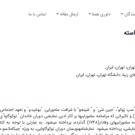
ندگان
داوری همتا
ارسال مقاله
تماس با ما
استه
ان، تهران، ایران.
یبا، دانشگاه تهران، تهران، ایران.
"
"
"
"
"
"
"
سپ پُوکو
،
جین شی
و
شینجو" با شرافت سامورایی:
بوشیدو
و تعهد اجتماعی،
"
"
و تاثیراتی که مرامنامه سامورایی­ها بر آثار ادبی نمایشی دوران خاندان
توکوگاوا
ی 
فادار(1748) گذارده، پرداخته می­شود. به عبارتی با توجه به کتاب
"
یشی، پرداخته می­شود. نمایشنامه­نویسان دوران توکوگاوایی، به ویژه
چیکاماتسو م