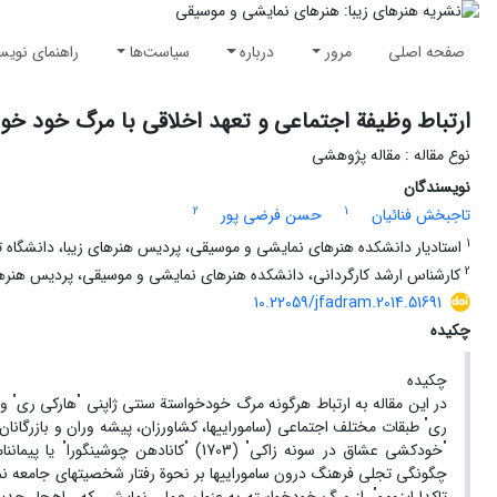
صفحه اصلی
مرور
درباره
سیاست‌ها
راهنمای نویس
ارتباط وظیفة اجتماعی و تعهد اخلاقی با مرگ خود خو
نوع مقاله : مقاله پژوهشی
نویسندگان
2
1
تاجبخش فنائیان
حسن فرضی پور
1
استادیار دانشکده هنرهای نمایشی و موسیقی، پردیس هنرهای زیبا، دانشگاه تهر
2
کارشناس ارشد کارگردانی، دانشکده هنرهای نمایشی و موسیقی، پردیس هنرهای ز
10.22059/jfadram.2014.51691
چکیده
چکیده
"
"
در این مقاله به ارتباط هرگونه مرگ خودخواستة سنتی ژاپنی
هارکی ری
و
"
ری
طبقات مختلف اجتماعی (سامورایی­ها، کشاورزان، پیشه­ وران و بازرگانان) 
"
"
"
"
خودکشی عشاق در سونه زاکی
(1703)
کانادهن چوشینگورا
یا پیمان­نامه سامورایی­های و
چگونگی تجلی فرهنگ درون سامورایی­ها بر نحوة رفتار شخصیت­های جامعه نما
"