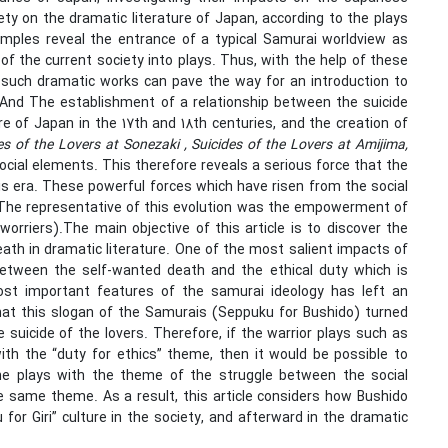
ty on the dramatic literature of Japan, according to the plays
mples reveal the entrance of a typical Samurai worldview as
of the current society into plays. Thus, with the help of these
at such dramatic works can pave the way for an introduction to
 And The establishment of a relationship between the suicide
 of Japan in the 17th and 18th centuries, and the creation of
 of the Lovers at Sonezaki , Suicides of the Lovers at Amijima,
ocial elements. This therefore reveals a serious force that the
this era. These powerful forces which have risen from the social
. The representative of this evolution was the empowerment of
orriers).The main objective of this article is to discover the
ath in dramatic literature. One of the most salient impacts of
between the self-wanted death and the ethical duty which is
st important features of the samurai ideology has left an
that this slogan of the Samurais (Seppuku for Bushido) turned
e suicide of the lovers. Therefore, if the warrior plays such as
ith the “duty for ethics” theme, then it would be possible to
the plays with the theme of the struggle between the social
he same theme. As a result, this article considers how Bushido
or Giri” culture in the society, and afterward in the dramatic