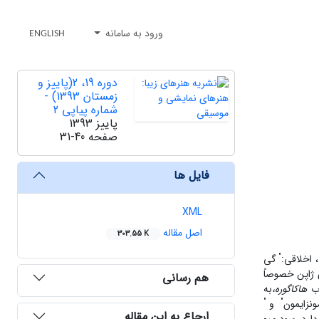
ورود به سامانه
ENGLISH
دوره 19، 2(پاییز و
زمستان 1393) -
شماره پیاپی 2
پاییز 1393
صفحه
31-40
فایل ها
XML
اصل مقاله
303.55 K
"
 اخلاقی:
گی
ژاپن خصوصاً
هم رسانی
هاکاگوره،
به
"
"
ونزایمون
و
ارجاع به این مقاله