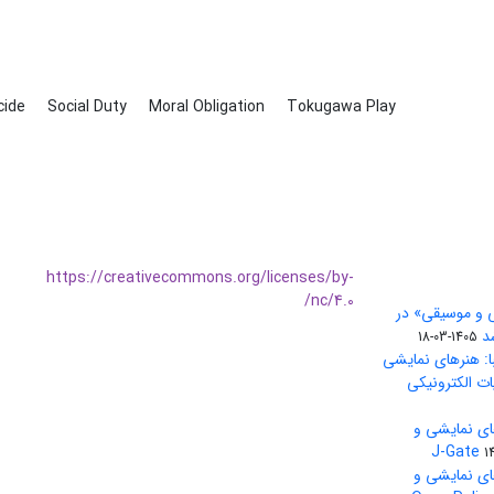
cide
Social Duty
Moral Obligation
Tokugawa Play
https://creativecommons.org/licenses/by-
nc/4.0/
ی و موسیقی» در
1405-03-18
ا: هنرهای نمایشی
ات الکترونیکی
ای نمایشی و
1
ای نمایشی و