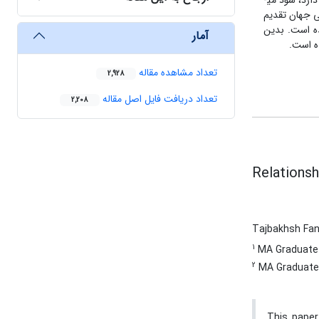
ارد، سود می­
ی جهان تقدیم
ده است. بدین
آمار
ده است.
تعداد مشاهده مقاله
2,928
تعداد دریافت فایل اصل مقاله
2,208
Relationsh
Tajbakhsh Fa
1
MA Graduate o
2
MA Graduate o
This paper