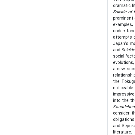
dramatic li
Suicide of 
prominent c
examples, 
understand
attempts c
Japan's mo
and
Suicide
social fact
evolutions
a new socia
relationsh
the Tokuga
noticeable
impressive
into the th
Kanadehon
consider t
obligation
and Sepuku 
literature.