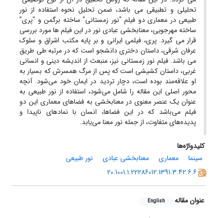
تحلیلی و تطبیقی می باشد، ضمن تحلیل نحوه استفاده از نور
طبیعی در معماری دو فیلم "نور زمستانی" ساخته برگمن و "پری"
ساخته مهرجویی، معنابخشی عبادی نور در این فیلم ها مورد بررسی
قرار می گیرد. پری، فیلمی ایرانی و بر پایه مکتب اشراق و سلوک
عرفان شرقی، داستان دختری دانشجو است که در مرتبه طی طریق
می باشد. فیلم نور زمستانی نیز، منبعث از اندیشه دینی و انسانی
غربی، داستان کشیشی است که پس از مرگ همسرش که بسیار به
او علاقه‌مند بوده است، دچار تردید در ایمان خود می‌شود. آنچه
محور اصلی این مقاله را شامل می‌شود، استفاده از نور طبیعی به
عنوان یک عنصر معنوی در معنابخشی به فضاهای معماری این دو
فیلم می‌باشد که در این فضاها، انسان با نمادهای ناپیدا و
پدیده‌های متفاوت، از جمله نور معنا می‌یابد.
کلیدواژه‌ها
سینما
معماری
معنابخشی عبادی
نور طبیعی
20.1001.1.22286012.1391.3.42.6.6
عنوان مقاله
English