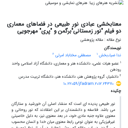
معنابخشی عبادی نور طبیعی در فضاهای معماری
دو فیلم "نور زمستانی"برگمن و "پری" مهرجویی
نوع مقاله : مقاله پژوهشی
نویسندگان
2
1
ندا ضیاءبخش
مصطفی مختاباد امرئی
1
عضو هیات علمی، دانشکده هنر و معماری، دانشگاه آزاد اسلامی واحد
رودهن
2
دانشیار، گروه پژوهش هنر، دانشکده هنر، دانشگاه تربیت مدرس
10.22059/jfadram.2012.24370
چکیده
نور طبیعی پدیده ای است که منشاء اصلی آن خورشید و ستارگان
می باشد. فلاسفه و دانشمندان بر این اعتقادند که نور روحانی و
معنوی علاوه جنبه مادی خود، در بعد معنوی نیز، به دلیل خاصیتی
غیرفیزیکی به عنوان نوعی رابط معنوی میان خدا و انسان محسوب
می گردد. در این مقاله که روش تحقیق در آن از نوع توصیفی-