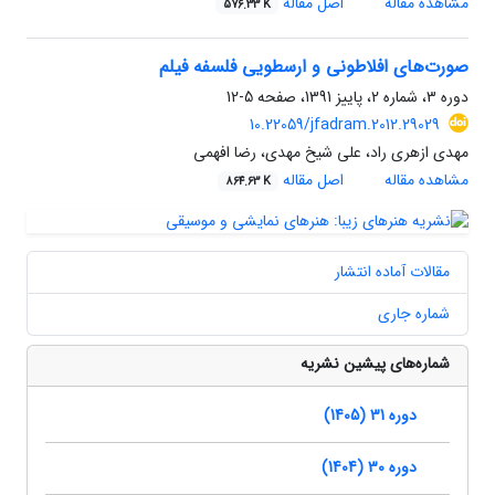
مشاهده مقاله
اصل مقاله
576.33 K
صورت‌های افلاطونی و ارسطویی فلسفه فیلم
دوره 3، شماره 2، پاییز 1391، صفحه
5-12
10.22059/jfadram.2012.29029
مهدی ازهری راد، علی شیخ مهدی، رضا افهمی
مشاهده مقاله
اصل مقاله
864.63 K
مقالات آماده انتشار
شماره جاری
شماره‌های پیشین نشریه
دوره 31 (1405)
دوره 30 (1404)