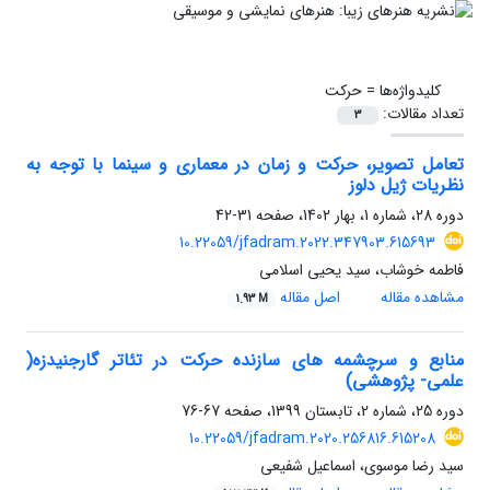
کلیدواژه‌ها =
حرکت
تعداد مقالات:
3
تعامل تصویر، حرکت و زمان در معماری و سینما با توجه به
نظریات ژیل دلوز
دوره 28، شماره 1، بهار 1402، صفحه
31-42
10.22059/jfadram.2022.347903.615693
فاطمه خوشاب، سید یحیی اسلامی
مشاهده مقاله
اصل مقاله
1.93 M
منابع و سرچشمه های سازنده حرکت در تئاتر گارجنیدزه(
علمی- پژوهشی)
دوره 25، شماره 2، تابستان 1399، صفحه
67-76
10.22059/jfadram.2020.256816.615208
سید رضا موسوی، اسماعیل شفیعی