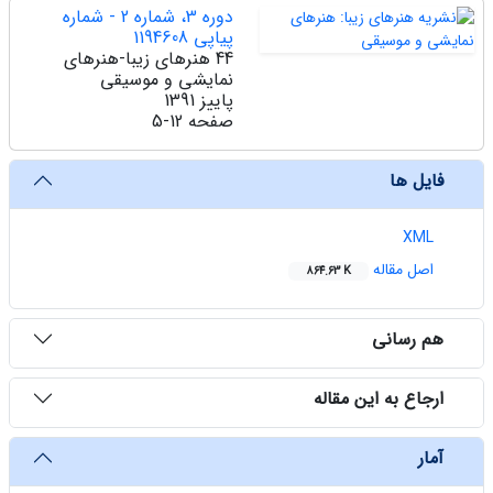
دوره 3، شماره 2 - شماره
پیاپی 1194608
44 هنرهای زیبا-هنرهای
نمایشی و موسیقی
پاییز 1391
صفحه
5-12
فایل ها
XML
اصل مقاله
864.63 K
هم رسانی
ارجاع به این مقاله
آمار