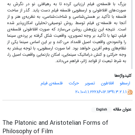
بزرگ با فلسفه‌ی فیلم ارزیابی کرده تا به رهیافتی نو در نگرش به
صورت‌های افلاطونی و ارسطویی فلسفه فیلم دست یابد. گذر از ساحت
فلسفه با تأکید بر هستی‌شناسی و شناخت‌شناسی، به نظریه‌ی هنر و از
آنجا به فلسفه-ی فیلم توسط روش توصیفی-تحلیلی امکان‌پذیر شده
است. نتیجه این پژوهش روشن می‌سازد که صورت افلاطونی فلسفه‌ی
فیلم، تنها با تأکید بر وجه تصویری، واقعیت شکل گرفته بر پرده‌ی سینما
را وانموده‌ی واقعیت اصیل قلمداد می-کند و بر این اساس سینما یکی از
نظام‌های وهم آفرین خواهد بود. اما صورت ارسطویی، با توجه بیشتر به
وجه حرکتی و کنش دراماتیک سینمایی، امکان بازنمایی واقعیت اصیل را،
به شرط تبعیت از قواعد ژانر، فراهم می‌داند.
کلیدواژه‌ها
ارسطو
افلاطون
تصویر
حرکت
فلسفه‌ی فیلم
20.1001.1.22286012.1391.3.2.1.1
عنوان مقاله
English
The Platonic and Aristotelian Forms of
Philosophy of Film