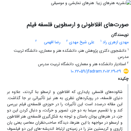
صورت‌های افلاطونی و ارسطویی فلسفه فیلم
نویسندگان
2
2
1
مهدی ازهری راد
علی شیخ مهدی
رضا افهمی
1
دانشجوی دکتری پژوهش هنر، دانشکده هنر و معماری، دانشگاه تربیت
مدرس
2
استادیار دانشکده هنر و معماری، دانشگاه تربیت مدرس
10.22059/jfadram.2012.29029
چکیده
شالوده‌های فلسفی‌ پایداری که افلاطون و ارسطو بنا کردند، علاوه بر
دنیای فلسفه، در رویکردهای نظری به هنر نیز تأثیراتی بر جا گذاشت.
این مقاله درصدد است این تأثیرات را در حوزه‌ی فلسفه‌ی فیلم بررسی
کند و با تقسیم سینما به دو جزء تصویر و حرکت، و دنبال کردن این دو
جزء در هنرهای یونان باستان و توجه به شکل‌گیری فلسفه‌ی هنر افلاطون
و ارسطو در مواجهه با این هنرها، دیدگاه صاحب‌نظران معاصر، یعنی یان
ژاروی و کریستین متز را در زمینه‌ی ارتباط اندیشه-های این دو فیلسوف