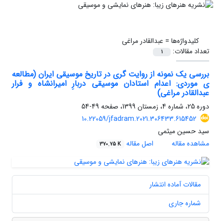
کلیدواژه‌ها =
عبدالقادر مراغی
تعداد مقالات:
1
بررسی یک نمونه از روایت گری در تاریخ موسیقی ایران (مطالعه
ی موردی: اعدام استادان موسیقی دربارِ امیرانشاه و فرار
عبدالقادر مراغی)
دوره 25، شماره 4، زمستان 1399، صفحه
49-54
10.22059/jfadram.2021.306433.615452
سید حسین میثمی
مشاهده مقاله
اصل مقاله
370.75 K
مقالات آماده انتشار
شماره جاری