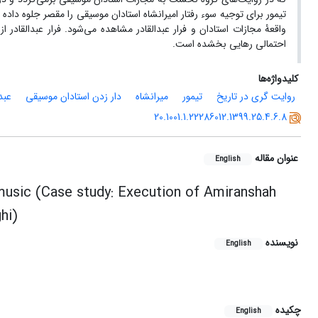
تیمور برای توجیه سوء رفتار امیرانشاه استادان موسیقی را مقصر جلوه د
واقعۀ مجازات استادان و فرار عبدالقادر مشاهده می‌شود. فرار عبدالقادر ا
احتمالی رهایی بخشده است.
کلیدواژه‌ها
روایت گری در تاریخ
تیمور
میرانشاه
دار زدن استادان موسیقی
عبد
20.1001.1.22286012.1399.25.4.6.8
عنوان مقاله
English
n music (Case study: Execution of Amiranshah
hi)
نویسنده
English
چکیده
English