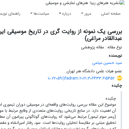
صفحه اصلی
مرور
درباره
سیاست‌ها
راهنمای نویس
بررسی یک نمونه از روایت گری در تاریخ موسیقی ایران
عبدالقادر مراغی)
نوع مقاله : مقاله پژوهشی
نویسنده
سید حسین میثمی
عضو هیات علمی دانشگاه هنر تهران
10.22059/jfadram.2021.306433.615452
چکیده
چکیده
موضوع این مقاله بررسی روایت‌های واقعه‌ای در موسیقی دوران تیموری اس
آن اهمیت دارد. در منابع تاریخی روایت‌های متعددی از وقایع مرتبط با موس
(پسر سوم تیمور) مرتبط می‌شود که روایت‌های گوناگونی پیرامون آن م
تحقیق مبتنی بر مقایسۀ تحلیلی روایت‌ها است. سوء رفتار امیرانشاه و مقص
که در روایت‌های گروه نخست به مجازات استادان موسیقی برمی‌گردد و در گرو