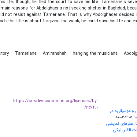
his life, though; he fled the court to save his life. Tamerlane’s sev
main reasons for Abdolghaer’s not seeking shelter in Baghdad; be
uld not resist against Tamerlane. That is why Abdolghader decided i
ich the title is about forgiving the weak; he could save his life and e
istory
Tamerlane
Amiranshah
hanging the musicians
Abdol
https://creativecommons.org/licenses/by-
nc/4.0/
ی و موسیقی» در
1405-03-18
ا: هنرهای نمایشی
ات الکترونیکی