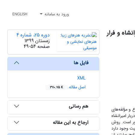
ورود به سامانه
ENGLISH
شاه و فرار
دوره 25، شماره 4
زمستان 1399
صفحه
49-54
فایل ها
XML
اصل مقاله
370.75 K
هم رسانی
 و مؤلفه‌های
بار امیرانشاه
ارجاع به این مقاله
کور است. روش
ایت وجود دارد
ج عبارتند از: