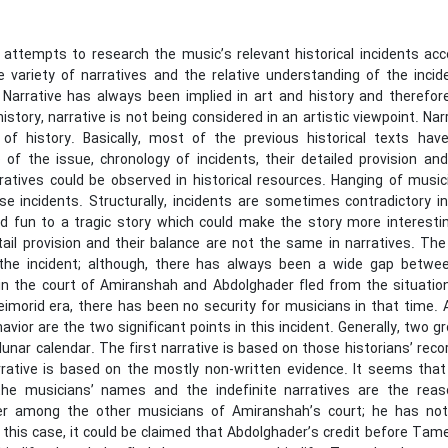
 attempts to research the music’s relevant historical incidents acc
e variety of narratives and the relative understanding of the inc
. Narrative has always been implied in art and history and therefor
history, narrative is not being considered in an artistic viewpoint. N
 of history. Basically, most of the previous historical texts ha
 of the issue, chronology of incidents, their detailed provision an
rratives could be observed in historical resources. Hanging of mus
se incidents. Structurally, incidents are sometimes contradictory 
d fun to a tragic story which could make the story more interesting
ail provision and their balance are not the same in narratives. The 
the incident; although, there has always been a wide gap between
in the court of Amiranshah and Abdolghader fled from the situatio
eimorid era, there has been no security for musicians in that tim
havior are the two significant points in this incident. Generally, two
 lunar calendar. The first narrative is based on those historians’ reco
rative is based on the mostly non-written evidence. It seems that 
the musicians’ names and the indefinite narratives are the rea
er among the other musicians of Amiranshah’s court; he has 
 this case, it could be claimed that Abdolghader’s credit before Tam