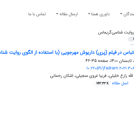
ندگان
داوری همتا
ارسال مقاله
تماس با ما
وایت شناسی‌گریماس
1
قتباس در فیلم (پری) داریوش مهرجویی (با استفاده از الگوی روایت ش
35-46
10.22059/jfadram.2021.30
 الله زارع خلیلی، فریبا غروی منجیلی، اشکان رحمانی
اصل مقاله
743.33 K