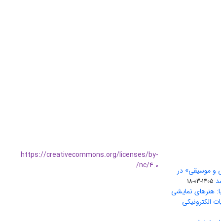
https://creativecommons.org/licenses/by-
nc/4.0/
ی و موسیقی» در
1405-03-18
ا: هنرهای نمایشی
ات الکترونیکی