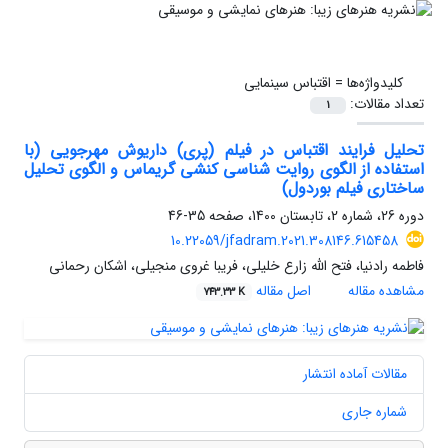
کلیدواژه‌ها =
اقتباس سینمایی
تعداد مقالات:
1
تحلیل فرایند اقتباس در فیلم (پری) داریوش مهرجویی (با
استفاده از الگوی روایت شناسی کنشی گریماس و الگوی تحلیل
ساختاری فیلم بوردول)
دوره 26، شماره 2، تابستان 1400، صفحه
35-46
10.22059/jfadram.2021.308146.615458
فاطمه رادنیا، فتح الله زارع خلیلی، فریبا غروی منجیلی، اشکان رحمانی
مشاهده مقاله
اصل مقاله
743.33 K
مقالات آماده انتشار
شماره جاری