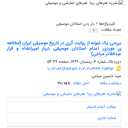
کلیدواژه‌ها =
دار زدن استادان موسیقی
تعداد مقالات:
1
بررسی یک نمونه از روایت گری در تاریخ موسیقی ایران (مطالعه
ی موردی: اعدام استادان موسیقی دربارِ امیرانشاه و فرار
عبدالقادر مراغی)
دوره 25، شماره 4، زمستان 1399، صفحه
49-54
10.22059/jfadram.2021.306433.615452
سید حسین میثمی
مشاهده مقاله
اصل مقاله
370.75 K
مقالات آماده انتشار
شماره جاری