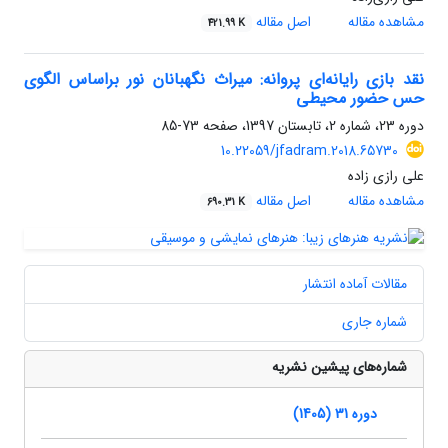
مشاهده مقاله
اصل مقاله
421.99 K
نقد بازی رایانه‌ای پروانه: میراث نگهبانان نور براساس الگوی
حس حضور محیطی
دوره 23، شماره 2، تابستان 1397، صفحه
73-85
10.22059/jfadram.2018.65730
علی رازی زاده
مشاهده مقاله
اصل مقاله
690.31 K
مقالات آماده انتشار
شماره جاری
شماره‌های پیشین نشریه
دوره 31 (1405)