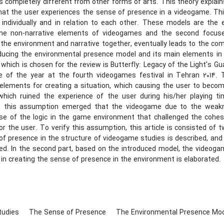
 completely different from other forms of arts. This theory explai
that the user experiences the sense of presence in a videogame. Th
individually and in relation to each other. These models are the 
the non-narrative elements of videogames and the second focuse
the environment and narrative together, eventually leads to the comp
oducing the environmental presence model and its main elements i
hich is chosen for the review is Butterfly: Legacy of the Light's G
 of the year at the fourth videogames festival in Tehran 2014. Th
elements for creating a situation, which causing the user to becom
hich ruined the experience of the user during his/her playing tim
 this assumption emerged that the videogame due to the weakne
se of the logic in the game environment that challenged the cohesi
r the user. To verify this assumption, this article is consisted of two
of presence in the structure of videogame studies is described, an
ned. In the second part, based on the introduced model, the videoga
in creating the sense of presence in the environment is elaborated.
tudies
The Sense of Presence
The Environmental Presence Mo