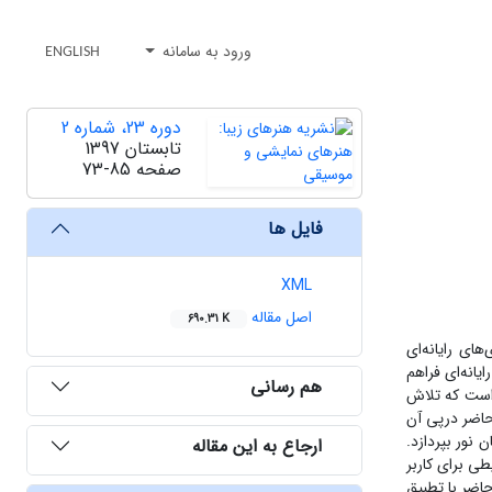
ورود به سامانه
ENGLISH
دوره 23، شماره 2
تابستان 1397
صفحه
73-85
فایل ها
XML
اصل مقاله
690.31 K
ای رایانه‌ای
یانه‌ای فراهم
هم رسانی
 است که تلاش
 حاضر درپی آن
 نور بپردازد.
ارجاع به این مقاله
ی برای کاربر
اضر با تطبیق