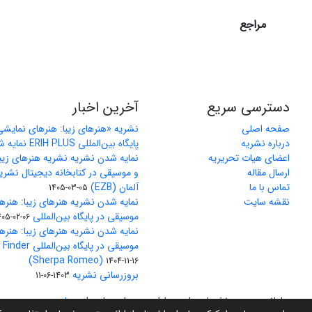
مراجع
دسترسی سریع
آخرین اخبار
صفحه اصلی
نشریه «هنرهای زیبا: هنرهای نمایش
درباره نشریه
پایگاه بین‌المللی ERIH PLUS نمایه شد
اعضای هیات تحریریه
نمایه شدن نشریه نشریه هنرهای زیب
ارسال مقاله
و موسیقی در کتابخانه دیجیتال نشری
تماس با ما
آلمان (EZB)
1405-03-05
نقشه سایت
نمایه شدن نشریه هنرهای زیبا: هنره
موسیقی در پایگاه بین‌المللی J-Gate
405-02-06
نمایه شدن نشریه هنرهای زیبا: هنره
موسیقی در پایگاه 
(Sherpa Romeo)
1404-11-16
بروزرسانی نشریه
1403-06-11
سامانه مدیریت نشریات علمی.
طراحی و پیاده سازی از
سیناوب