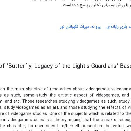
ر با روش توصیفی-تحلیلی پاسخ داده است.
د بازی رایانه‌ای
پروانه: میراث نگهبانان نور
f "Butterfly: Legacy of the Light's Guardians" B
on the main objective of researches about videogames, videogame 
s as such, some study the artistic aspect of videogames, and 
t, and etc. Those researches studying videogames as such, study 
, study videogames as an art, and those studying the effects of v
ure of videogame studies. One of the subjects which is related to t
 in videogame studies is a theory arguing that the climax of videog
he character, so user sees him/herself present in the virtual 