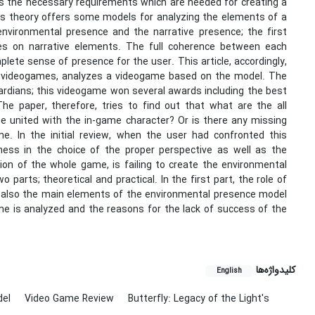
ns the necessary requirements which are needed for creating a
is theory offers some models for analyzing the elements of a
environmental presence and the narrative presence; the first
s on narrative elements. The full coherence between each
lete sense of presence for the user. This article, accordingly,
n videogames, analyzes a videogame based on the model. The
uardians; this videogame won several awards including the best
e paper, therefore, tries to find out that what are the all
e united with the in-game character? Or is there any missing
e. In the initial review, when the user had confronted this
ss in the choice of the proper perspective as well as the
on of the whole game, is failing to create the environmental
 parts; theoretical and practical. In the first part, the role of
d also the main elements of the environmental presence model
me is analyzed and the reasons for the lack of success of the
کلیدواژه‌ها
English
del
Video Game Review
Butterfly: Legacy of the Light's