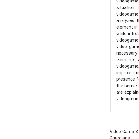
videogames
situation 
videogame 
analyzes 
element in 
while intr
videogame w
video game
necessary 
elements w
videogame,
improper u
presence fo
the sense 
are explai
videogame 
Video Game S
Guardians