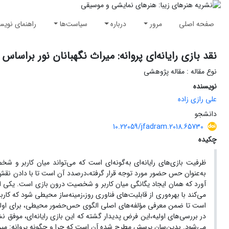
صفحه اصلی
مرور
درباره
سیاست‌ها
راهنمای نویس
نقد بازی رایانه‌ای پروانه: میراث نگهبانان نور بر
نوع مقاله : مقاله پژوهشی
نویسنده
علی رازی زاده
دانشجو
10.22059/jfadram.2018.65730
چکیده
ظرفیت بازی‌های رایانه‌ای به‌گونه‌ای است که می‌تواند میان کاربر و 
به‌عنوان حس حضور مورد توجه قرار گرفته،درصدد آن است تا با دادن نقش فعال
آورد که همان ایجاد یگانگی میان کاربر و شخصیت درون بازی است. یکی
می‌کند با بهره‌وری از قابلیت‌های فناوری روز،زمینه‌ساز محیطی شود که کارب
است تا ضمن معرفی مؤلفه‌های اصلی الگوی حس‌حضور محیطی، برای اولین‌بار به
در بررسی‌های اولیه،این فرض پدیدار گشته که این بازی رایانه‌ای، موف
می‌شود. بدین‌سان پرسش مطرح شده آن است که چرا و چگونه پروانه: میرا