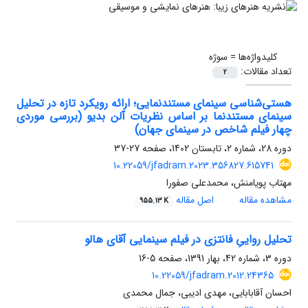
کلیدواژه‌ها =
سوژه
تعداد مقالات:
2
هستی‌شناسی سینمای مستندنمایی؛ ارائه رویکرد تازه در تحلیل
سینمای مستندنما بر اساس نظریات آلن بدیو (بررسی موردی
چهار فیلم شاخص در سینمای جهان)
دوره 28، شماره 2، تابستان 1402، صفحه
27-37
10.22059/jfadram.2023.356827.615741
مهتاب پویامنش، محمدعلی صفورا
مشاهده مقاله
اصل مقاله
955.13 K
تحلیل رواییِ فانتزی در فیلم سینمایی آقای هالو
دوره 3، شماره 42، بهار 1391، صفحه
5-16
10.22059/jfadram.2012.24365
احسان آقابابایی، مهدی ادیبی، جمال محمدی