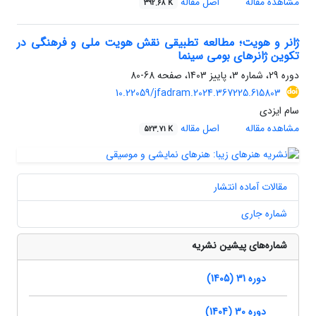
مشاهده مقاله
اصل مقاله
392.68 K
ژانر و هویت؛ مطالعه تطبیقی نقش هویت ملی و فرهنگی در
تکوین ژانرهای بومی سینما
دوره 29، شماره 3، پاییز 1403، صفحه
68-80
10.22059/jfadram.2024.367225.615803
سام ایزدی
مشاهده مقاله
اصل مقاله
523.71 K
مقالات آماده انتشار
شماره جاری
شماره‌های پیشین نشریه
دوره 31 (1405)
دوره 30 (1404)