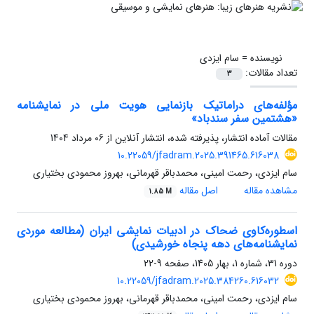
نویسنده =
سام ایزدی
تعداد مقالات:
3
مؤلفه‌های دراماتیک بازنمایی هویت ملی در نمایشنامه
«هشتمین سفر سندباد»
مقالات آماده انتشار، پذیرفته شده، انتشار آنلاین از
06 مرداد 1404
10.22059/jfadram.2025.391465.616038
سام ایزدی، رحمت امینی، محمدباقر قهرمانی، بهروز محمودی بختیاری
مشاهده مقاله
اصل مقاله
1.85 M
اسطوره‌کاوی ضحاک در ادبیات نمایشی ایران (مطالعه موردی
نمایشنامه‌های دهه پنجاه خورشیدی)
دوره 31، شماره 1، بهار 1405، صفحه
9-22
10.22059/jfadram.2025.384260.616032
سام ایزدی، رحمت امینی، محمدباقر قهرمانی، بهروز محمودی بختیاری