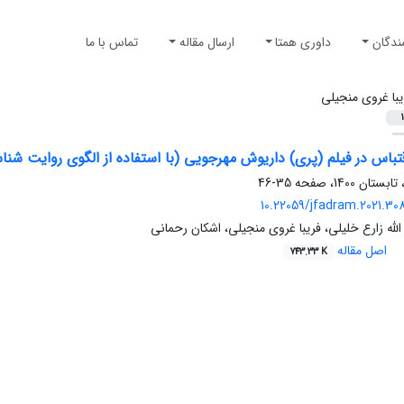
ندگان
داوری همتا
ارسال مقاله
تماس با ما
یبا غروی منجیلی
1
قتباس در فیلم (پری) داریوش مهرجویی (با استفاده از الگوی روایت ش
35-46
10.22059/jfadram.2021.30
 الله زارع خلیلی، فریبا غروی منجیلی، اشکان رحمانی
اصل مقاله
743.33 K