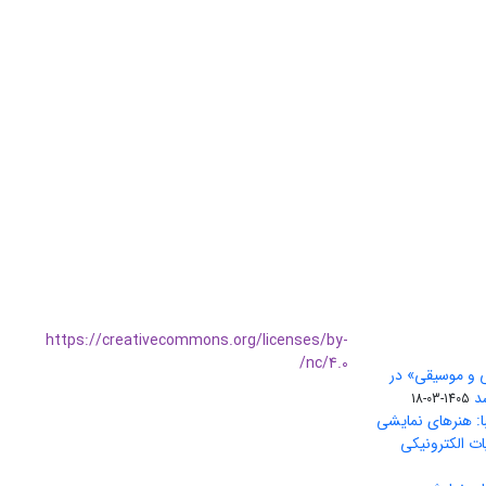
https://creativecommons.org/licenses/by-
nc/4.0/
ی و موسیقی» در
1405-03-18
ا: هنرهای نمایشی
ات الکترونیکی