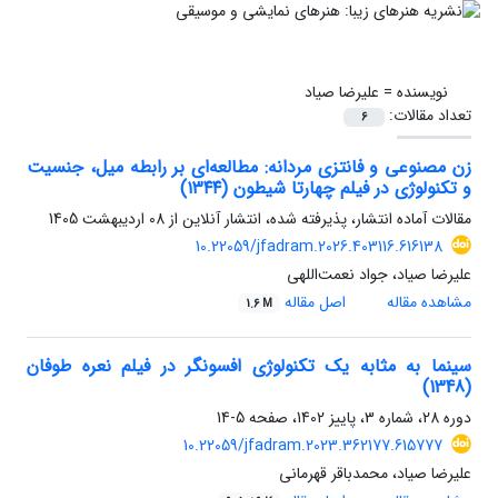
نویسنده =
علیرضا صیاد
تعداد مقالات:
6
زن مصنوعی و فانتزی مردانه: مطالعه‌ای بر رابطه میل، جنسیت
و تکنولوژی در فیلم چهارتا شیطون (۱۳۴۴)
مقالات آماده انتشار، پذیرفته شده، انتشار آنلاین از
08 اردیبهشت 1405
10.22059/jfadram.2026.403116.616138
علیرضا صیاد، جواد نعمت‌اللهی
مشاهده مقاله
اصل مقاله
1.6 M
سینما به مثابه یک تکنولوژی افسونگر در فیلم نعره طوفان
(1348)
دوره 28، شماره 3، پاییز 1402، صفحه
5-14
10.22059/jfadram.2023.362177.615777
علیرضا صیاد، محمدباقر قهرمانی