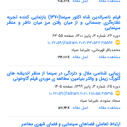
مشاهده مقاله
اصل مقاله
905.89 K
فیلم ناصرالدین شاه اکتور سینما(1370) بازنمایی کننده تجربه
نظاره‌گری جسمانی و از میان رفتن مرز میان ناظر و منظر
سینمایی
دوره 26، شماره 3، پاییز 1400، صفحه
55-63
10.22059/jfadram.2021.330567.615596
محمدباقر قهرمانی، علیرضا صیاد
مشاهده مقاله
اصل مقاله
794.87 K
زیبایی شناسی ملال و دلزدگی در سینما از منظر اندیشه های
گئورگ زیمل و والتر بنیامین: مطالعه ی موردی فیلم گاوخونی
دوره 25، شماره 3، پاییز 1399، صفحه
5-14
10.22059/jfadram.2020.281055.615315
سجاد ستوده، علیرضا صیاد
مشاهده مقاله
اصل مقاله
571.44 K
ارتباط تعاملی فضاهای سینمایی و فضای شهری معاصر