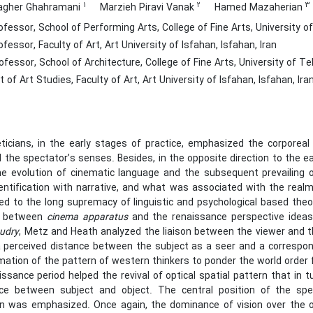
1
2
3
gher Ghahramani
Marzieh Piravi Vanak
Hamed Mazaherian
fessor, School of Performing Arts, College of Fine Arts, University of
essor, Faculty of Art, Art University of Isfahan, Isfahan, Iran
fessor, School of Architecture, College of Fine Arts, University of Te
of Art Studies, Faculty of Art, Art University of Isfahan, Isfahan, Iran
eticians, in the early stages of practice, emphasized the corporea
the spectator’s senses. Besides, in the opposite direction to the ea
the evolution of cinematic language and the subsequent prevailin
entification with narrative, and what was associated with the real
led to the long supremacy of linguistic and psychological based theo
n between
cinema apparatus
and the renaissance perspective ideas
udry
, Metz and Heath analyzed the liaison between the viewer and 
 perceived distance between the subject as a seer and a correspon
rmation of the pattern of western thinkers to ponder the world orde
issance period helped the revival of optical spatial pattern that in
ce between subject and object. The central position of the spe
n was emphasized. Once again, the dominance of vision over the o