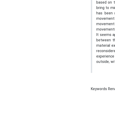
based on t
bring to m
has been 
movement w
movement 
movements 
It seems a
between th
material e
reconsider
experience
outside, wi
Keywords Ren