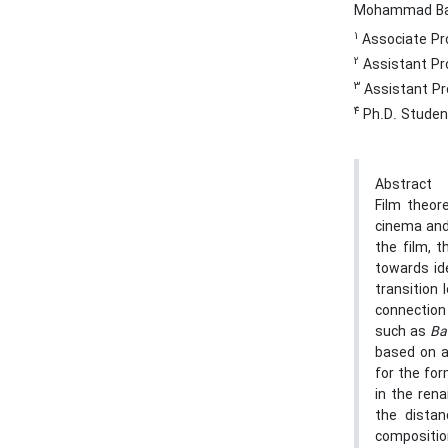
Mohammad Ba
1
Associate Pro
2
Assistant Prof
3
Assistant Pro
4
Ph.D. Student 
Abstract
Film theor
cinema and 
the film, 
towards id
transition 
connectio
such as
Ba
based on a
for the fo
in the rena
the distan
compositio