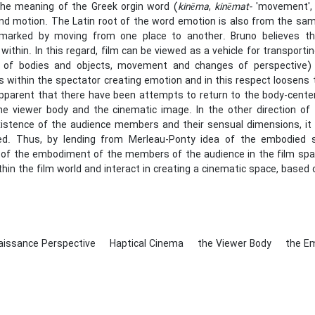
he meaning of the Greek orgin word (
kinēma
,
kinēmat-
'movement',
ind motion. The Latin root of the word emotion is also from the sam
marked by moving from one place to another. Bruno believes t
ithin. In this regard, film can be viewed as a vehicle for transpo
of bodies and objects, movement and changes of perspective) n
within the spectator creating emotion and in this respect loosens t
pparent that there have been attempts to return to the body-cente
e viewer body and the cinematic image. In the other direction of t
xistence of the audience members and their sensual dimensions, it i
ed. Thus, by lending from Merleau-Ponty idea of the embodied s
 of the embodiment of the members of the audience in the film space
thin the film world and interact in creating a cinematic space, based o
aissance Perspective
Haptical Cinema
the Viewer Body
the E