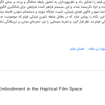
یلم را تشکیل داد و نظریه­پردازان به تحلیل رابطه تماشاگر و پرده، بر مبنای ال
ننده و ابژه نگریسته شده، و این سیستم فراهم کننده شرایطی برای شکل­گیری الگو
احیا نمودن الگوی فضای اپتیکی، تثبیت جایگاه سوژه، و مستحکم نمودن فاصله میان 
د این نکته را روشن سازد که در مقابل سلطه تئوری اپتیکی فیلم که موجودیت جس
یلم مد نظر قرار گیرد و تجربه سینمایی را نیز، تجربه‌ای مبتنی بر تن‌یافتگی تم
ژه تن یافته
فضای فیلم
Embodiment in the Haptical Film Space