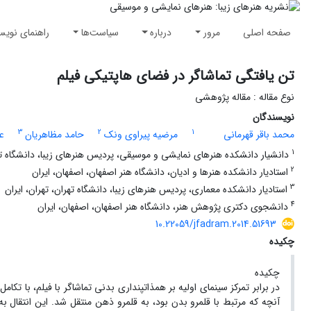
صفحه اصلی
مرور
درباره
سیاست‌ها
راهنمای نویس
تن یافتگی تماشاگر در فضای هاپتیکی فیلم
نوع مقاله : مقاله پژوهشی
نویسندگان
3
2
1
محمد باقر قهرمانی
مرضیه پیراوی ونک
حامد مظاهریان
عل
1
دانشیار دانشکده هنرهای نمایشی و موسیقی، پردیس هنرهای زیبا، دانشگاه تهر
2
استادیار دانشکده هنرها و ادیان، دانشگاه هنر اصفهان، اصفهان، ایران
3
استادیار دانشکده معماری، پردیس هنرهای زیبا، دانشگاه تهران، تهران، ایران
4
دانشجوی دکتری پژوهش هنر، دانشگاه هنر اصفهان، اصفهان، ایران
10.22059/jfadram.2014.51693
چکیده
چکیده
در برابر تمرکز سینمای اولیه بر همذات­پنداری بدنی تماشاگر با فیلم، با
آنچه که مرتبط با قلمرو بدن بود، به قلمرو ذهن منتقل شد. این انتقال به