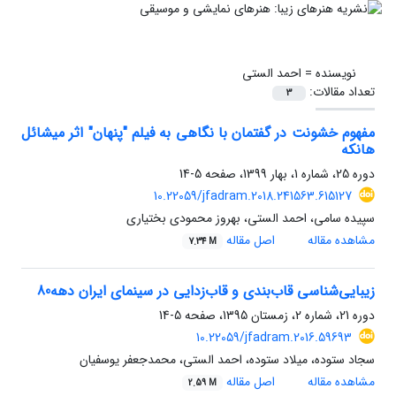
نویسنده =
احمد الستی
تعداد مقالات:
3
مفهوم خشونت در گفتمان با نگاهی به فیلم "پنهان" اثر میشائل
هانکه
دوره 25، شماره 1، بهار 1399، صفحه
5-14
10.22059/jfadram.2018.241563.615127
سپیده سامی، احمد الستی، بهروز محمودی بختیاری
مشاهده مقاله
اصل مقاله
7.34 M
زیبایی‌شناسی قاب‌بندی و قاب‌زدایی در سینمای ایران دهه80
دوره 21، شماره 2، زمستان 1395، صفحه
5-14
10.22059/jfadram.2016.59693
سجاد ستوده، میلاد ستوده، احمد الستی، محمدجعفر یوسفیان‌
مشاهده مقاله
اصل مقاله
2.59 M