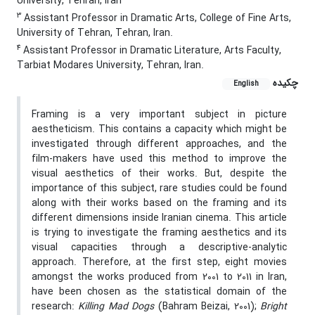
University, Tehran, Iran
3
Assistant Professor in Dramatic Arts, College of Fine Arts,
University of Tehran, Tehran, Iran.
4
Assistant Professor in Dramatic Literature, Arts Faculty,
Tarbiat Modares University, Tehran, Iran.
چکیده
English
Framing is a very important subject in picture
aestheticism. This contains a capacity which might be
investigated through different approaches, and the
film-makers have used this method to improve the
visual aesthetics of their works. But, despite the
importance of this subject, rare studies could be found
along with their works based on the framing and its
different dimensions inside Iranian cinema. This article
is trying to investigate the framing aesthetics and its
visual capacities through a descriptive-analytic
approach. Therefore, at the first step, eight movies
amongst the works produced from 2001 to 2011 in Iran,
have been chosen as the statistical domain of the
research:
Killing Mad Dogs
(Bahram Beizai, 2001);
Bright