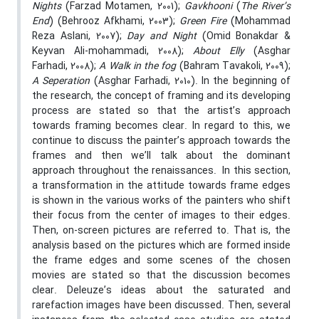
Nights
(Farzad Motamen, 2001);
Gavkhooni
(
The River’s
End
) (Behrooz Afkhami, 2003);
Green Fire
(Mohammad
Reza Aslani, 2007);
Day and Night
(Omid Bonakdar &
Keyvan Ali-mohammadi, 2008);
About Elly
(Asghar
Farhadi, 2008);
A Walk in the fog
(Bahram Tavakoli, 2009);
A
Seperation
(Asghar Farhadi, 2010). In the beginning of
the research, the concept of framing and its developing
process are stated so that the artist’s approach
towards framing becomes clear. In regard to this, we
continue to discuss the painter’s approach towards the
frames and then we’ll talk about the dominant
approach throughout the renaissances. In this section,
a transformation in the attitude towards frame edges
is shown in the various works of the painters who shift
their focus from the center of images to their edges.
Then, on-screen pictures are referred to. That is, the
analysis based on the pictures which are formed inside
the frame edges and some scenes of the chosen
movies are stated so that the discussion becomes
clear. Deleuze’s ideas about the saturated and
rarefaction images have been discussed. Then, several