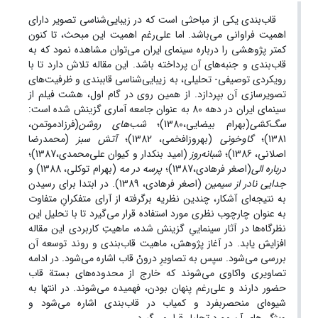
قاب‌بندی یکی از مباحثی است که در زیبایی‌شناسی تصویر دارای
اهمیت فراوانی می‌باشد. اما علی‌رغم اهمیت این مبحث، تا کنون
کمتر پژوهشی را درباره سینمای ایران می‌توان مشاهده نمود که به
قاب‌بندی و جنبه‌های آن پرداخته باشد. این مقاله تلاش دارد تا با
رویکردی توصیفی- تحلیلی، به زیبایی‌شناسی قاب­بندی و ظرفیت‌های
تصویرسازی آن بپردازد. از همین روی در گام اول، هشت فیلم از
سینمای ایران در دهه 80 به عنوان جامعه آماری گزینش شده است:
سگ‌کشی
(بهرام بیضایی،1380)؛
شب‌های‌ روشن
(فرزادموتمن،
1381)؛
گاوخونی
(بهروزافخمی، 1382)؛
آتش ‌سبز
(محمدرضا
اصلانی، 1386)؛
شبانه‌روز
(امید بنکدار و کیوان علی‌محمدی،1387)؛
درباره الی
(اصغر فرهادی،1387)؛
پرسه در مه
(بهرام توکلی، 1388) و
جدایی نادر از سیمین
(اصغر فرهادی، 1389). در ابتدا برای رسیدن
به نتیجه‌ای آشکار، چندین نظریه برگرفته از آرای متفکرانِ متفاوت
به عنوان چارچوب نظری مورد استفاده قرار می‌گیرد تا با تحلیل این
نظرگاه‌ها در آثار سینماییِ گزینش شده، ماهیتِ کاربردی این مقاله
افزایش یابد. در آغاز پژوهش، ماهیت قاب‌بندی و روند توسعه آن
بررسی می‌شود. سپس به تصاویرِ درونْ قاب اشاره می‌شود. در ادامه
تصاویری واکاوی می‌شوند که خارج از محدوده‌های بستة قاب
حضور دارند و علی‌رغم پنهان بودن، فهمیده می‌شوند. در انتها به
شیوه‌ای منحصربفرد و کمیاب در قاب‌بندی اشاره می‌شود و