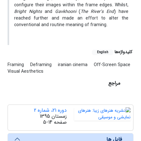
configure their images within the frame edges. Whilst,
Bright Nights
and
Gavkhooni
(
The River’s
End
) have
reached further and made an effort to alter the
conventional and routine meaning of framing.
کلیدواژه‌ها
English
Framing
Deframing
iranian cinema
Off-Screen Space
Visual Aesthetics
مراجع
دوره 21، شماره 2
زمستان 1395
صفحه
5-14
فایل ها