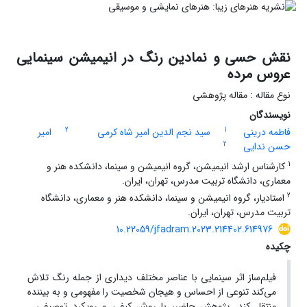
نقش حسی و نمادین رنگ در انیمیشن سینمایی
عروس مرده
نوع مقاله : مقاله پژوهشی
نویسندگان
2
1
فاطمه درینی
سید نجم الدین امیر شاه کرمی
امیر
2
حسن ندایی
1
کارشناس ارشد انیمیشن، گروه انیمیشن و سینما، دانشکده هنر و
معماری، دانشگاه تربیت مدرس، تهران، ایران.
2
استادیار، گروه انیمیشن و سینما، دانشکده هنر و معماری، دانشگاه
تربیت مدرس، تهران، ایران.
10.22059/jfadram.2023.214402.614976
چکیده
فیلم‌ساز اثر سینمایی با عناصر مختلف دیداری از جمله رنگ تلاش
می‌کند تنوعی از احساس و هیجان شخصیت را مفهومی و به بیننده
منتقل کند. پژوهش حاضر، با روش کیفی و رویکرد توصیفی ـ