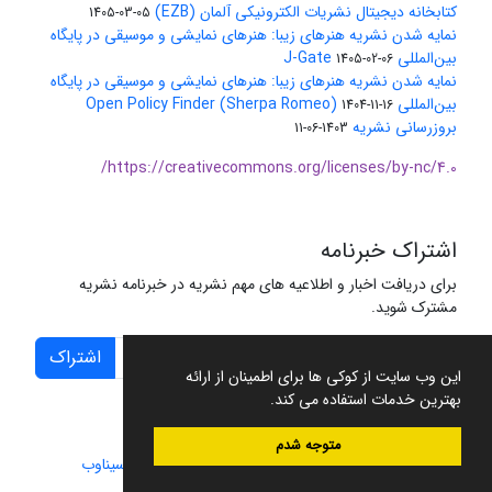
کتابخانه دیجیتال نشریات الکترونیکی آلمان (EZB)
1405-03-05
نمایه شدن نشریه هنرهای زیبا: هنرهای نمایشی و موسیقی در پایگاه
بین‌المللی J-Gate
1405-02-06
نمایه شدن نشریه هنرهای زیبا: هنرهای نمایشی و موسیقی در پایگاه
بین‌المللی Open Policy Finder (Sherpa Romeo)
1404-11-16
بروزرسانی نشریه
1403-06-11
https://creativecommons.org/licenses/by-nc/4.0/
اشتراک خبرنامه
برای دریافت اخبار و اطلاعیه های مهم نشریه در خبرنامه نشریه
مشترک شوید.
اشتراک
این وب سایت از کوکی ها برای اطمینان از ارائه
بهترین خدمات استفاده می کند.
متوجه شدم
سامانه مدیریت نشریات علمی.
طراحی و پیاده سازی از
سیناوب