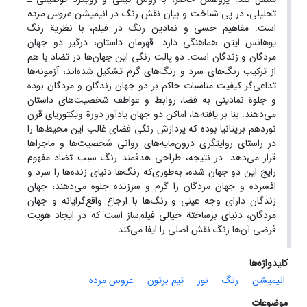
تحلیلی، در پی شناخت و بیان نقش رنگ در انیمیشن
عروس مرده
است. مفاهیم حسی و نمادین رنگ در فیلم، با نظریة رنگ
یوهانس ایتن هماهنگی دارد. قهرمان داستان، درگیر دو جهان
مردگان و زندگان است. دو پالت رنگی این جهان‌ها در تضاد با هم
از ترکیب رنگ‌های سرد و رنگ‌های گرم تشکیل شده‌اند، آزمونه‌ها
تداعی‌گر کیفیت مناسبات حاکم بر دو جهان زندگان و مردگان بوده
و جلوة نمادینی به فضا، روابط و عواطف شخصیت‌های داستان
می‌دهند. بنا بر یافته‌ها، اماکن دو جهان یادآور دورة ویکتوریای قرن
نوزدهم بریتانیا بوده که پردازش رنگی فضای غالب این محیط‌ها را
در راستای روایتگری درون‌مایه‌های روانی شخصیت‌ها و ماجراها
قرار می‌‌دهد. در نتیجه، طراحی هدفمند رنگ سبب تضاد مفهوم
رایج این دو جهان شده، به‌طوری‌که رنگ‌ها دنیای زنده‌ها را سرد و
افسرده و جهان مردگان را گرم و سرزنده جلوه می‌دهند، جهان
زندگان دارای وجه عینی و رنگ‌ها با ارجاع واقع‌گرایانه و جهان
مردگان، دنیای برساختة خیالی فیلم‌ساز است که در ایجاد هویت
فرضی آن‌ها رنگ نقش اصلی را ایفا می‌کند.
کلیدواژه‌ها
انیمیشن
رنگ
نور
تیم برتون
عروس مرده
موضوعات