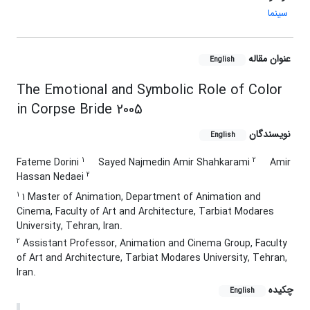
سینما
عنوان مقاله
English
The Emotional and Symbolic Role of Color
in Corpse Bride 2005
نویسندگان
English
1
2
Fateme Dorini
Sayed Najmedin Amir Shahkarami
Amir
2
Hassan Nedaei
1
1 Master of Animation, Department of Animation and
Cinema, Faculty of Art and Architecture, Tarbiat Modares
University, Tehran, Iran.
2
Assistant Professor, Animation and Cinema Group, Faculty
of Art and Architecture, Tarbiat Modares University, Tehran,
Iran.
چکیده
English