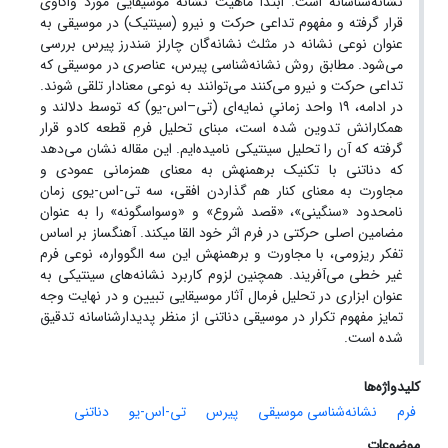
نشانه‌شناسانه است. ابتدا ماهیت نشانه موسیقایی مورد واکاوی
قرار گرفته و مفهوم تداعی حرکت و نیرو (سینتیک) در موسیقی به
عنوان نوعی نشانه در مثلث نشانه‌گان چارلز سَندرز پیرس بررسی
می‌شود. مطابق روش نشانه‌شناسی پیرس، عناصری در موسیقی که
تداعی حرکت و نیرو می‌کنند می‌توانند به نوعی معنادار تلقی شوند.
در ادامه، ۱۹ واحد زمانیِ نمایه‌ای (تی–اس-یو) که توسط دلالند و
همکارانش تدوین شده است، مبنای تحلیل فرمِ قطعه کادو قرار
گرفته که آن را تحلیل سینتیکی نامیده‌ایم. این مقاله نشان می‌دهد
که دناتنی با تکنیک برهمنهش به معنای همزمانی عمودی و
مجاورت به معنای کنار هم گذاردن افقی، سه تی-اس-یوی زمان
نامحدود «سنگینی»، «قصد شروع» و «وسواسگونه» را به عنوان
مضامین اصلی حرکتی در فرم اثر خود القا می­کند. آهنگساز بر اساس
تفکر ریزومی، با مجاورت و برهمنهش این سه الگوواره، نوعی فرم
غیر خطی می‌آفریند. همچنین لزوم کاربرد نشانه‌های سینتیکی به
عنوان ابزاری در تحلیل فرمال آثار موسیقایی تبیین و در نهایت وجه
تمایز مفهوم تکرار در موسیقی دناتنی از منظر پدیدارشناسانه تدقیق
شده است.
کلیدواژه‌ها
فرم
نشانه‌شناسی موسیقی
پیرس
تی-اس-یو
دناتنی
موضوعات