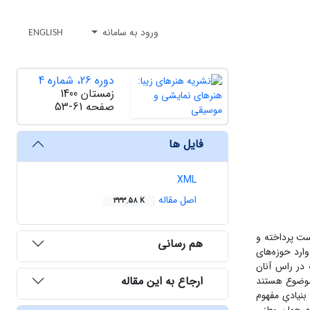
ورود به سامانه
ENGLISH
دوره 26، شماره 4
زمستان 1400
صفحه
53-61
فایل ها
XML
اصل مقاله
333.58 K
ست پرداخته و
هم رسانی
ارد حوزه‌های
 در راس آنان
ارجاع به این مقاله
 موضوع هستند
نیادیِ مفهوم