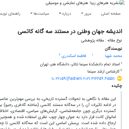
صفحه اصلی
مرور
درباره
سیاست‌ها
راهنمای نویس
اندیشه جهان وطنی در مستند سه گانه کاتسی
نوع مقاله : مقاله پژوهشی
نویسندگان
2
1
محمد شهبا
فاطمه اسکندری
1
استاد تمام دانشکدة سینما تئاتر، دانشگاه هنر، تهران
2
کارشناس ارشد سینما
10.22059/jfadram.2021.316659.615511
چکیده
این مقاله با نگاهی به تحولات گسترده تاریخی، به بررسی مهم‌ترین عنا
در ادامه تاثیرات آن را در سه‌گانه مستند کاتسی (ساخته گادفری رجیو) 
گسترده دیگری چون جامعه‌شناسی، گرایش‌های سیاسی، اقتصادی، اخلاقی 
امانوئل کانت قرار دارد به عنوان چهار چوب نظری استفاده شده و همچنی
ارجاع داده شده است. پرسش اساسی این است که سه‌گانه کاتسی تا چه ان