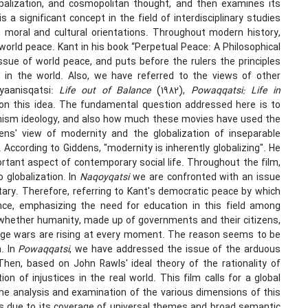
alization, and cosmopolitan thought, and then examines its
 a significant concept in the field of interdisciplinary studies
c, moral and cultural orientations. Throughout modern history,
orld peace. Kant in his book “Perpetual Peace: A Philosophical
sue of world peace, and puts before the rulers the principles
e in the world. Also, we have referred to the views of other
oyaanisqatsi:
Life out of Balance
(1982),
Powaqqatsi: Life in
on this idea. The fundamental question addressed here is to
tanism ideology, and also how much these movies have used the
ens' view of modernity and the globalization of inseparable
ccording to Giddens, "modernity is inherently globalizing". He
ortant aspect of contemporary social life. Throughout the film,
 globalization. In
Naqoyqatsi
we are confronted with an issue
tary. Therefore, referring to Kant's democratic peace by which
ance, emphasizing the need for education in this field among
 whether humanity, made up of governments and their citizens,
large wars are rising at every moment. The reason seems to be
n. In
Powaqqatsi
, we have addressed the issue of the arduous
hen, based on John Rawls' ideal theory of the rationality of
n of injustices in the real world. This film calls for a global
the analysis and examination of the various dimensions of this
les due to its coverage of universal themes and broad semantic