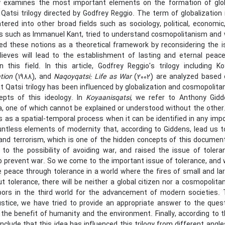
 examines the most important elements on the formation of glob
Qatsi trilogy directed by Godfrey Reggio. The term of globalization is
tered into other broad fields such as sociology, political, economi
ls such as Immanuel Kant, tried to understand cosmopolitanism and w
ed these notions as a theoretical framework by reconsidering the is
lieves will lead to the establishment of lasting and eternal peac
in this field. In this article, Godfrey Reggio's trilogy including K
tion
(1988), and
Naqoyqatsi: Life as War
(2002) are analyzed based 
t Qatsi trilogy has been influenced by globalization and cosmopoli
epts of this ideology. In
Koyaanisqatsi
, we refer to Anthony Gidd
one of which cannot be explained or understood without the other. A
s as a spatial-temporal process when it can be identified in any imp
ntless elements of modernity that, according to Giddens, lead us to
 and terrorism, which is one of the hidden concepts of this documen
 to the possibility of avoiding war, and raised the issue of toler
to prevent war. So we come to the important issue of tolerance, and
e peace through tolerance in a world where the fires of small and 
t tolerance, there will be neither a global citizen nor a cosmopolita
bors in the third world for the advancement of modern societies. T
ustice, we have tried to provide an appropriate answer to the questio
the benefit of humanity and the environment. Finally, according to 
nclude that this idea has influenced this trilogy from different ang