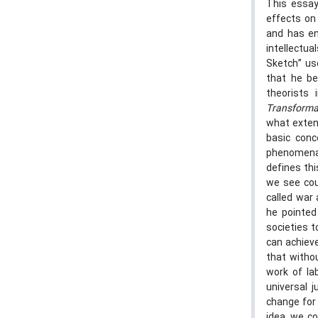
This essay
effects on 
and has en
intellectua
Sketch” us
that he be
theorists 
Transforma
what exten
basic conc
phenomena, 
defines thi
we see cou
called war
he pointed
societies 
can achiev
that withou
work of la
universal j
change for 
idea, we co