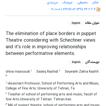
شکنر
محیطی
عروسک
مرزیندی
20.1001.1.22286012.1398.24.2.6.7
عنوان مقاله
English
The elimination of place borders in puppet
Theatre considering with Schechner views
and it's role in improving relationships
between performative elements.
نویسندگان
English
1
2
shiva massoudi
Sadeq Rashidi
Seyedeh Zahra Kashfi
3
1
1Assistant Professor, School of Performing Arts and Music,
College of Fine Arts, University of Tehran, Te
2
Teacher of school of performing arts and music, facult of
fine Arts.University of Tehran. Tehran.Iran.
3
MA of puppet theatre, school of performing arts and music,