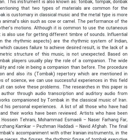
ran. This instrument is also known as: tonbak, tompak, donbak
mentioning that two types of materials are common for the
k is customary in classical music and the metal type is more
th animal’s skin such as cow or camel. The performance of the
ther’s motions. Although it is common to use the cutaneous
s also use for getting different timbre of sounds. Influential
m the rhythmic aspects) are the rhythmic system of Indian,
ich causes failure to achieve desired result, is the lack of a
etric structure of this music, is not unexpected. Based on
mbak players usually play the role of a companion. The wide
lity and role in being a companion than before. The procedure
ion and also its (Tombak) repertory which are mentioned in
s of science, we can use successful experiences in this field
ult can solve these problems. The researches in this paper is
 author through audio transcription and auditory audio from
io works companioned by Tombak in the classical music of Iran.
ed his personal experiences. A list of all those who have had
 and their works have been reviewed. Artists who have been
g: Hossein Tehrani, Mohammad Esmaeili – Naser Farhang Far,
Arzhang Kamkar – Pezhman Haddadi – Navid Afghah. The final
ombak’s accompaniment with other Iranian instruments, in the
e pieces, the figures, the rhythmic figure of tombak executive