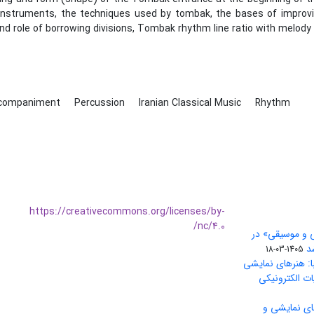
instruments, the techniques used by tombak, the bases of improvisa
d role of borrowing divisions, Tombak rhythm line ratio with melody 
companiment
Percussion
Iranian Classical Music
Rhythm
https://creativecommons.org/licenses/by-
nc/4.0/
ی و موسیقی» در
1405-03-18
ا: هنرهای نمایشی
ات الکترونیکی
ای نمایشی و