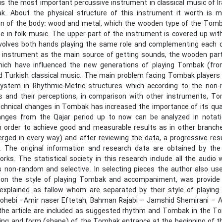
is the most important percussive instrument in classical music of I
. About the physical structure of this instrument it worth is 
on of the body: wood and metal, which the wooden type of the Tomba
se in folk music. The upper part of the instrument is covered up wi
olves both hands playing the same role and complementing each o
 instrument as the main source of getting sounds, the wooden part i
hich have influenced the new generations of playing Tombak (fro
 Turkish classical music. The main problem facing Tombak players wh
ystem in Rhythmic-Metric structures which according to the non-m
s and their perceptions, in comparison with other instruments, To
echnical changes in Tombak has increased the importance of its qua
anges from the Qajar period up to now can be analyzed in notat
n order to achieve good and measurable results as in other branche
rged in every way) and after reviewing the data, a progressive res
e. The original information and research data are obtained by the
works. The statistical society in this research include all the aud
s non-random and selective. In selecting pieces the author also us
t on the style of playing Tombak and accompaniment, was provide
explained as fallow whom are separated by their style of playin
hebi –Amir naser Eftetah, Bahman Rajabi – Jamshid Shemirani – 
 the article are included as suggested rhythm and Tombak in the T
ming and form (shape) of the Tombak entrance at the beginning of th