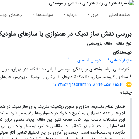
صفحه اصلی
مرور
درباره
سیاست‌ها
راهنمای نویس
بررسی نقش ساز تمبک در همنوازی با سازهای ملودی
نوع مقاله : مقاله پژوهشی
نویسندگان
2
1
مازیار کنعانی
هومان اسعدی
1
کارشناسی ارشد رشته ی نوازندگی موسیقی ایرانی، دانشگاه هنر، تهران، ایران
2
استادیار گروه موسیقی، دانشکدة هنرهای نمایشی و موسیقی، پردیس هنرهای زیب
10.22059/jfadram.2018.244853.615141
چکیده
فقدان نظام منسجم، مدوّن و معین ریتمیک-متریک برای ساز تمبک در همن
اجراها و عدم دستیابی به نتایج دلخواه در همنوازی‌ها وغیره می‌شود. مانن
این مشکلات دست پیدا کرد. هدف کلی این مقاله ایجاد منبعی برای ک
آهنگسازان است. شیوه‌ی تحقیق در مقاله‌ی حاضر، توصیفی‌و‌تحلیلی می‌ب
نگارنده به‌دست‌آمده است. جامعه‌ی آماری در این تحقیق تمامی آثار صوت