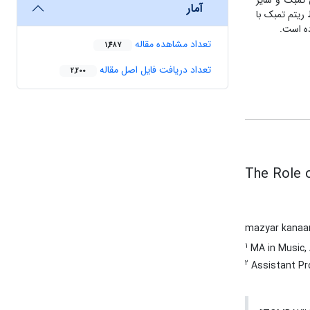
 تمبک و سایر
آمار
ریتم تمبک با
ه‌ است.
تعداد مشاهده مقاله
1,487
تعداد دریافت فایل اصل مقاله
2,200
The Role o
mazyar kanaa
1
MA in Music, A
2
Assistant Pro