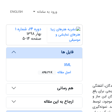
ورود به سامانه
ENGLISH
دوره 24، شماره 1
بهار 1398
صفحه
5-14
فایل ها
XML
اصل مقاله
845.29 K
دگان، آشفتگی
هم رسانی
ایجی برای رفع
ن این ساز و
ارجاع به این مقاله
 موجود، توسط
. نمونه‌گیری