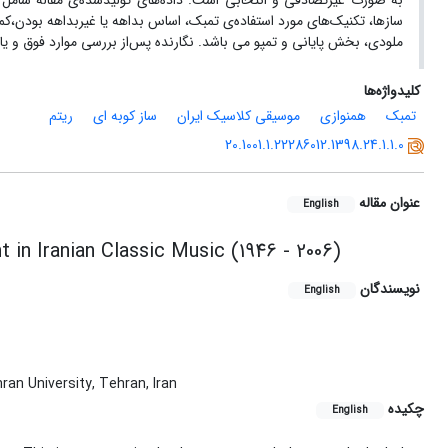
به صورت غیرتصادفی و انتخابی است. داده‌های تولیدشده‌ی مقاله شامل ز
سازها، تکنیک‌های مورد استفاده‌ی تمبک، اساس بداهه یا غیربداهه بودن
ملودی، بخش پایانی و تمپو می باشد. نگارنده پس‌از بررسی موارد فوق و یافتن 
کلیدواژه‌ها
تمبک
همنوازی
موسیقی کلاسیک ایران
ساز کوبه ای
ریتم
20.1001.1.22286012.1398.24.1.1.0
عنوان مقاله
English
n Iranian Classic Music (1946 - 2006)
نویسندگان
English
ran University, Tehran, Iran
چکیده
English