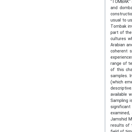
"TOMBAK'' 
and dombak
constructi
usual to u
Tombak inv
part of the
cultures w
Arabian and
coherent s
experience
range of t
of this ch
samples. I
(which eme
descriptiv
available 
Sampling i
significan
examined, 
Jamshid Mo
results of
field of ti