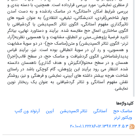
از منظری نمایشی- مورد بررسی قرار‏داده است. همچنین، با دسته‏ بندی و
بررسی شرایطِ امکانِ «آستانگی» در مناسک یاد‏شده و به‏ دست آمدن
چهار شاخص(فردی، اندیشگانی، تبلیغی، انتقادی) به‏ عنوان شیوه‏ های
تاثیرگذاریِ مفهوم آستانگی، الگوی تئاتر اکسپدیشن یا گردشیافتی با
الگوی ساختاری اعمالِ حج مقایسه شده. برآیند و دستاورد نهایی، بیانگرِ
تایید فرضیۀ پژوهش_مبنی بر انطباق، مشابهت و یا همسویی نظریه(آراء
ترنر- الگوی تئاتر اکسپدیشن) و متن(مناسک حج)- در دو سویۀ مشابهت
و همسویی، و ردِ آن در سویۀ انطباقی بوده است. نیز، برآیندِ قیاس
پدیدارشناساختیِ الگوی گردشیافت و مناسک حج، در سطح قالب(اجرا)
همسان و در سطح محتوا(انگیزش و هدف‏ گذاری) ناهمسان دانسته‏
شده. انتظار می‏ رود برآیندِ این پژوهش، گام کوچکی باشد در راستای
شناخت هرچه‏ بیشترِ داشته‏ های آیینی، نمایشی و فرهنگی و نیز، روشنگر
نقش مفهوم آستانگی و تئاتر گردشیافتی به‏ عنوان یک ریختار نوین
نمایشی.
کلیدواژه‌ها
مناسک حج
آستانگی
تئاتر اکسپدیشن
آیین
آرنولد ون گنپ
ویکتور ترنر
20.1001.1.22286012.1397.23.4.5.3