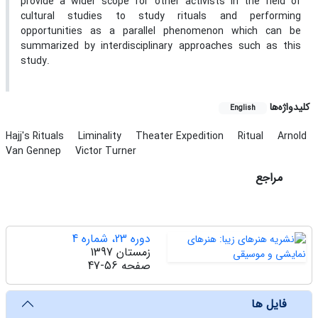
provide a wider scope for other activists in the field of
cultural studies to study rituals and performing
opportunities as a parallel phenomenon which can be
summarized by interdisciplinary approaches such as this
study.
کلیدواژه‌ها
English
Hajj's Rituals
Liminality
Theater Expedition
Ritual
Arnold
Van Gennep
Victor Turner
مراجع
دوره 23، شماره 4
زمستان 1397
صفحه
47-56
فایل ها