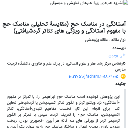
آستانگی در مناسک حج (مقایسۀ تحلیلی مناسک حج
با مفهوم آستانگی و ویژگی ‏های تئاتر گردشیافتی)
نوع مقاله : مقاله پژوهشی
نویسنده
علی رویین
کارشناس مرکز رشد هنر و علوم انسانی، در پارک علم و فناوری دانشگاه تربیت
مدرس
10.22059/jfadram.2018.69005
چکیده
این پژوهش کوشیده است مناسک حج ابراهیمی را، با تمرکز بر مفهوم
«آستانگی» نزد ویکتور ترنر و الگوی تئاتر اکسپدیشن یا گردشیافتی تحلیل
کند. برای انجام این کار، نخست مفاهیم‏ کلیدی-آستانگی، تئاتر
اکسپدیشن، مناسک حج- را تعریف کرده، سپس با تمرکز بر الگوی
ترسیمی ترنر از ویژگی‏ های سه‏ گانۀ هر آیین –تجویزی ‏بودن، ریخت
‏مندی، باوری‏ بودن- اعمال و ساختار مناسک حج را-به عنوان یک آیین و