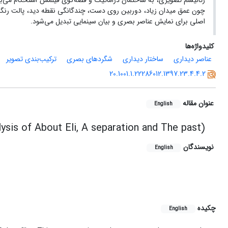
رئالیسم تصویری، به ساختمان دراماتیک و قصه‌گوی فیلمش استحکام می‌
چون عمق میدان زیاد، دوربین روی دست، چندگانگی نقطه دید، پالت رنگی 
اصلی برای نمایش عناصر بصری و بیان سینمایی تبدیل می‌شود.
کلیدواژه‌ها
عناصر دیداری
ساختار دیداری
شگردهای بصری
ترکیب‌بندی تصویر
20.1001.1.22286012.1397.23.4.4.2
عنوان مقاله
English
lysis of About Eli, A separation and The past)
نویسندگان
English
چکیده
English