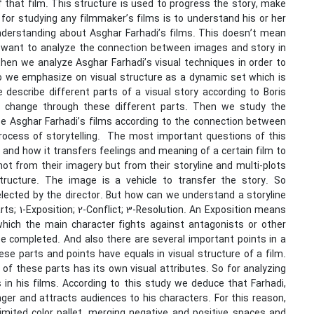
f that film. This structure is used to progress the story, make
for studying any filmmaker’s films is to understand his or her
s understanding about Asghar Farhadi’s films. This doesn’t mean
e want to analyze the connection between images and story in
then we analyze Asghar Farhadi’s visual techniques in order to
lso we emphasize on visual structure as a dynamic set which is
e describe different parts of a visual story according to Boris
lm change through these different parts. Then we study the
ze Asghar Farhadi’s films according to the connection between
 process of storytelling. The most important questions of this
, and how it transfers feelings and meaning of a certain film to
t from their imagery but from their storyline and multi-plots
ructure. The image is a vehicle to transfer the story. So
lected by the director. But how can we understand a storyline
arts; 1-Exposition; 2-Conflict; 3-Resolution. An Exposition means
 which the main character fights against antagonists or other
 be completed. And also there are several important points in a
hese parts and points have equals in visual structure of a film.
y of these parts has its own visual attributes. So for analyzing
s in his films. According to this study we deduce that Farhadi,
ger and attracts audiences to his characters. For this reason,
limited color pallet, merging negative and positive spaces and