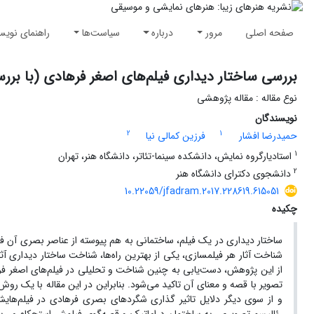
صفحه اصلی
مرور
درباره
سیاست‌ها
راهنمای نویس
بررسی ساختار دیداری فیلم‌های اصغر فرهادی (با بررس
نوع مقاله : مقاله پژوهشی
نویسندگان
2
1
حمیدرضا افشار
فرزین کمالی نیا
1
استادیارگروه نمایش، دانشکده سینما-تئاتر، دانشگاه هنر، تهران
2
دانشجوی دکترای دانشگاه هنر
10.22059/jfadram.2017.228619.615051
چکیده
ساختار دیداری در یک فیلم، ساختمانی به هم پیوسته از عناصر بصری آن فیل
شناخت آثار هر فیلمسازی، یکی از بهترین راه‌ها، شناخت ساختار دیداری آ
از این پژوهش، دست‌یابی به چنین شناخت و تحلیلی در فیلم‌های اصغر فرهاد
تصویر با قصه و معنای آن تاکید می‌شود. بنابراین در این مقاله با یک ر
و از سوی دیگر دلایل تاثیر گذاری شگردهای بصری فرهادی در فیلم‌های