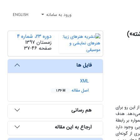
ورود به سامانه
ENGLISH
ته»)
دوره 23، شماره 4
زمستان 1397
صفحه
37-46
فایل ها
XML
اصل مقاله
1.36 M
ز این رو برای
هم رسانی
 می‌دهد. هدف
واره بر رابطة
ارجاع به این مقاله
یی وجود دارد
ی از گونه‌ای