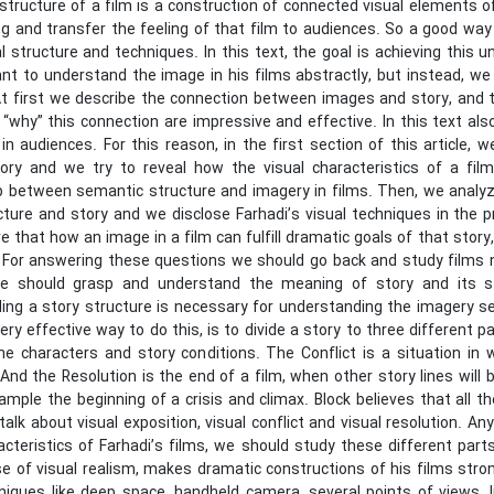
structure of a film is a construction of connected visual elements o
 and transfer the feeling of that film to audiences. So a good way 
al structure and techniques. In this text, the goal is achieving thi
nt to understand the image in his films abstractly, but instead, w
 At first we describe the connection between images and story, and 
 “why” this connection are impressive and effective. In this text a
n audiences. For this reason, in the first section of this article, w
eory and we try to reveal how the visual characteristics of a fi
ip between semantic structure and imagery in films. Then, we analy
ucture and story and we disclose Farhadi’s visual techniques in the
e that how an image in a film can fulfill dramatic goals of that story
 For answering these questions we should go back and study films no
e should grasp and understand the meaning of story and its st
ing a story structure is necessary for understanding the imagery se
ery effective way to do this, is to divide a story to three different p
the characters and story conditions. The Conflict is a situation in
And the Resolution is the end of a film, when other story lines will
xample the beginning of a crisis and climax. Block believes that all t
alk about visual exposition, visual conflict and visual resolution. An
acteristics of Farhadi’s films, we should study these different part
e of visual realism, makes dramatic constructions of his films stron
hniques like deep space, handheld camera, several points of views, 