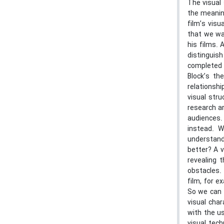
The visual 
the meaning
film’s visu
that we wa
his films.
distinguish
completed i
Block’s th
relationsh
visual str
research ar
audiences.
instead. W
understand
better? A v
revealing 
obstacles. 
film, for e
So we can t
visual char
with the us
visual tec